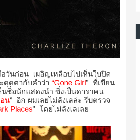
ื่อวันก่อน เผอิญเหลือบไปเห็นใบปิด
ะดุดตากับคำว่า
“
Gone Girl
”
ที่เขียน
เห็นชื่อนักแสดงนำ ซึ่งเป็นดาราคน
รอน
” อีก ผมเลยไม่ลังเลล่ะ รีบตรวจ
rk Places
”
โดยไม่ลังเลเลย