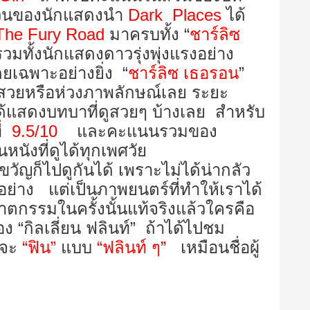
วนของนักแสดงนำ
Dark Places
ได้
The Fury Road
มาครบทั้ง “
ชาร์ลิซ
รวมทั้งนักแสดงดาวรุ่งพุ่งแรงอย่าง
ยเฉพาะอย่างยิ่ง “
ชาร์ลิซ เธอรอน
”
วยหรือห่วงภาพลักษณ์เลย ระยะ
ได้แสดงบทบาที่ดูสวยๆ บ้างเลย สำหรับ
่
9.5/10
และคะแนนรวมของ
หนังที่ดูได้ทุกเพศวัย
วัญก็ไปดูกันได้ เพราะไม่ได้น่ากลัว
อย่าง แต่เป็นภาพยนตร์ที่ทำให้เราได้
าตกรรมในครั้งนั้นแท้จริงแล้วใครคือ
กิลเลี่ยน ฟลินท์” ถ้าได้ไปชม
งจะ
“ฟิน”
แบบ
“ฟลินท์ ๆ”
เหมือนชื่อผู้