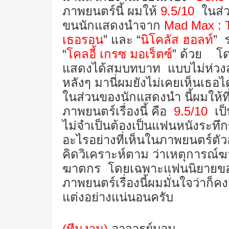
ภาพยนตร์นี้ ผมให้
9.5/10
ในส่
ขนนักแสดงนำจาก
Mad Max : 
เธอรอน
” และ “
นิโคลัส ฮอลท์
” 
“
โคลอี้ เกรซ มอเร็ตซ์
” ด้วย โด
แสดงได้สมบทบาท แบบไม่ห่วงส
หลังๆ มานี่ผมยังไม่เคยเห็นเธอ
ในส่วนของนักแสดงนำ นี้ผมให้ที
ภาพยนตร์เรื่องนี้ คือ
9.5/10
เป็น
ไม่จำเป็นต้องเป็นแฟนหนังระทึกข
อะไรอย่างที่เห็นในภาพยนตร์ตัว
คิดวิเคราะห์ตาม ว่าเหตุการณ์ฆ
ฆาตกร โดยเฉพาะแฟนนิยายของ “
ภาพยนตร์เรื่องนี้ผมมั่นใจว่าก็ค
แต่งอย่างแน่นอนครับ
(ทีมงาน)
อาจารย์บอม