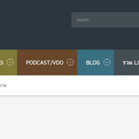
S
PODCAST/VDO
BLOG
รวม L
นตาย