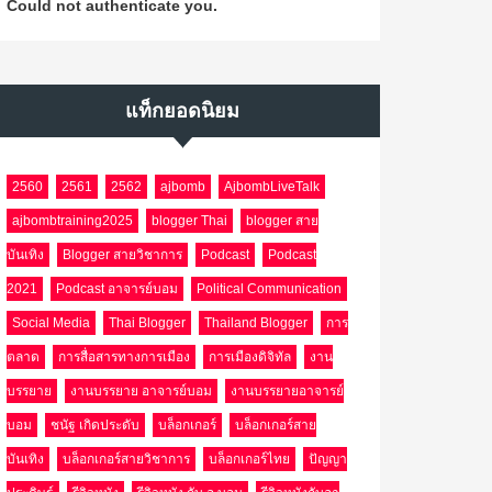
Could not authenticate you.
แท็กยอดนิยม
2560
2561
2562
ajbomb
AjbombLiveTalk
ajbombtraining2025
blogger Thai
blogger สาย
บันเทิง
Blogger สายวิชาการ
Podcast
Podcast
2021
Podcast อาจารย์บอม
Political Communication
Social Media
Thai Blogger
Thailand Blogger
การ
ตลาด
การสื่อสารทางการเมือง
การเมืองดิจิทัล
งาน
บรรยาย
งานบรรยาย อาจารย์บอม
งานบรรยายอาจารย์
บอม
ชนัฐ เกิดประดับ
บล็อกเกอร์
บล็อกเกอร์สาย
บันเทิง
บล็อกเกอร์สายวิชาการ
บล็อกเกอร์ไทย
ปัญญา