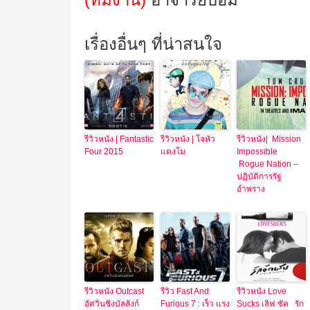
เรื่องอื่นๆ ที่น่าสนใจ
รีวิวหนัง | Fantastic
รีวิวหนัง | โจหัว
รีวิวหนัง| Mission
Four 2015
แตงโม
Impossible
Rogue Nation –
ปฏิบัติการรัฐ
อำพราง
รีวิวหนัง Outcast
รีวิว Fast And
รีวิวหนัง Love
อัศวินชิงบัลลังก์
Furious 7 : เร็ว แรง
Sucks เลิฟ ซัค รัก