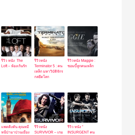
รีวิว หนัง The
รีวิวหนัง
รีวิวหนัง Maggie :
Loft – ห้องเร้นรัก
Terminator 5 : คน
ซอมบี้ลูกคนเหล็ก
เหล็ก มหาวิบัติจักร
กลยึดโลก
แพดดิงตัน คุณหมี
รีวิวหนัง
รีวิว หนัง ”
หนีป่ามาป่วนเมือง
SURVIVOR – เกม
INSURGENT คน