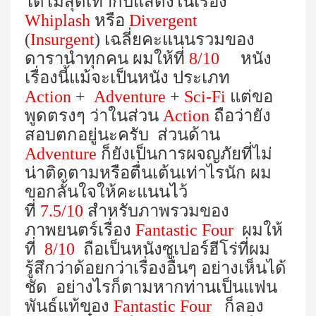
ได้ไม่สุดเท่ากับแสดงในเรื่อง
Whiplash
หรือ
Divergent
(
Insurgent
)
เฉลี่ยคะแนนรวมของ
ดารานำทุกคน ผมให้ที่
8/10
หนัง
เรื่องนี้แม้จะเป็นหนัง ประเภท
Action
+
Adventure
+
Sci-Fi
แต่ขอ
พูดตรงๆ ว่าในส่วน
Action
ถือว่ายัง
สอบตกอยู่นะครับ ส่วนด้าน
Adventure
ก็ยังเป็นการผจญภัยที่ไม่
น่าติดตามหรือตื่นเต้นเท่าไรนัก ผม
ขอกลั้นใจให้คะแนนไว้
ที่
7.5/10
สำหรับภาพรวมของ
ภาพยนตร์เรื่อง
Fantastic Four
ผมให้
ที่
8/10
ถือเป็นหนังซูเปอร์ฮีโร่
ที่ผม
รู้สึกว่าด้อยกว่าเรื่องอื่นๆ อย่างเห็นได้
ชัด อย่างไรก็ตามหากท่านเป็นแฟน
พันธ์แท้ของ
Fantastic Four
ก็ลอง