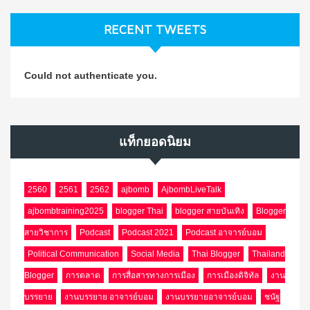
RECENT TWEETS
Could not authenticate you.
แท็กยอดนิยม
2560
2561
2562
ajbomb
AjbombLiveTalk
ajbombtraining2025
blogger Thai
blogger สายบันเทิง
Blogger
สายวิชาการ
Podcast
Podcast 2021
Podcast อาจารย์บอม
Political Communication
Social Media
Thai Blogger
Thailand
Blogger
การตลาด
การสื่อสารทางการเมือง
การเมืองดิจิทัล
งาน
บรรยาย
งานบรรยาย อาจารย์บอม
งานบรรยายอาจารย์บอม
ชนัฐ