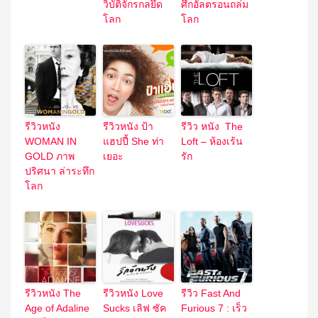
วิบัติจักรกลยึด
ศึกอัลตรอนถล่ม
โลก
โลก
รีวิวหนัง
รีวิวหนัง ป้า
รีวิว หนัง The
WOMAN IN
แฮปปี้ She ท่า
Loft – ห้องเร้น
GOLD ภาพ
เยอะ
รัก
ปริศนา ล่าระทึก
โลก
รีวิวหนัง The
รีวิวหนัง Love
รีวิว Fast And
Age of Adaline
Sucks เลิฟ ซัค
Furious 7 : เร็ว