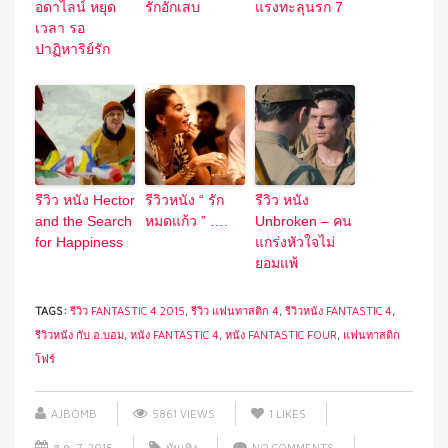
อดาไลน์ หยุด
รักอักเสบ
แรงทะลุนรก 7
เวลา รอ
ปาฏิหาริย์รัก
รีวิว หนัง Hector
รีวิวหนัง “ รัก
รีวิว หนัง
and the Search
หมดแก้ว ” ….
Unbroken – คน
for Happiness
แกร่งหัวใจไม่
ยอมแพ้
TAGS:
รีวิว FANTASTIC 4 2015
,
รีวิว แฟนทาสติก 4
,
รีวิวหนัง FANTASTIC 4
,
รีวิวหนัง กับ อ.บอม
,
หนัง FANTASTIC 4
,
หนัง FANTASTIC FOUR
,
แฟนทาสติก
โฟร์
AJBOMB
5861 VIEWS
1
LIKES
ส.ค. 7, 2015
บันเทิง
NO COMMENTS