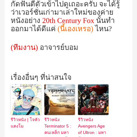
กัดฟันตีตั๋วเข้าไปดูเถอะครับ จะได้รู้
ว่าเวอร์ชั่นเก่ามาเล่าใหม่ของค่าย
หนังอย่าง
20th Century Fox
นั้น
ทำ
ออกมาได้ดีแค่
(นี้เองเหรอ)
ไหน?
(ทีมงาน)
อาจารย์บอม
เรื่องอื่นๆ ที่น่าสนใจ
รีวิวหนัง | โจหัว
รีวิวหนัง
รีวิวหนัง
แตงโม
Terminator 5 :
Avengers Age
คนเหล็ก มหา
of Ultron : มหา