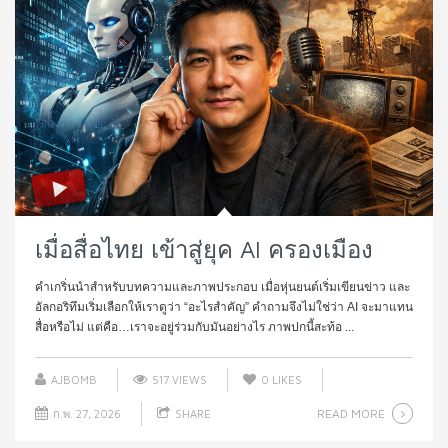
เมื่อสื่อไทย เข้าสู่ยุค AI ครองเมือง
คำเกริ่นนำสำหรับบทความและภาพประกอบ เมื่อหุ่นยนต์เริ่มเขียนข่าว และ
อัลกอริทึมเริ่มเลือกให้เราดูว่า “อะไรสำคัญ” คำถามจึงไม่ใช่ว่า AI จะมาแทน
สื่อหรือไม่ แต่คือ…เราจะอยู่ร่วมกับมันอย่างไร ภาพปกนี้สะท้อ ...
AJBOMB
517 VIEWS
0
LIKES
READ MORE
ก.พ. 27, 2026
SHARE