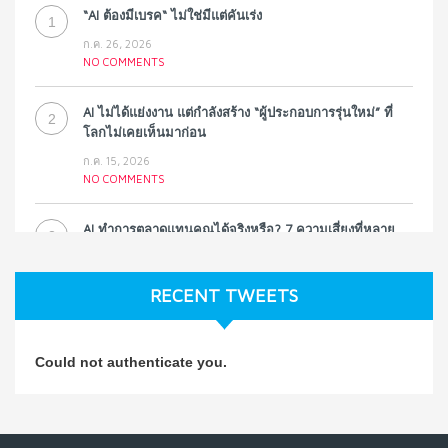
“AI ต้องมีเบรค“ ไม่ใช่มีแต่คันเร่ง
1
ก.ค. 26, 2026
NO COMMENTS
AI ไม่ได้แย่งงาน แต่กำลังสร้าง “ผู้ประกอบการรุ่นใหม่” ที่
2
โลกไม่เคยเห็นมาก่อน
ก.ค. 15, 2026
NO COMMENTS
AI ทำการตลาดแทนคุณได้จริงหรือ? 7 ความเสี่ยงที่หลาย
3
ธุรกิจมองข้าม
ก.ค. 9, 2026
RECENT TWEETS
NO COMMENTS
วิธีซ่อมชีวิตพัง ๆ ให้กลับมาปังใน 1 วัน: บทเรียนจาก Dan
4
Could not authenticate you.
Koe ในแบบอาจารย์บอม
ก.ค. 9, 2026
NO COMMENTS