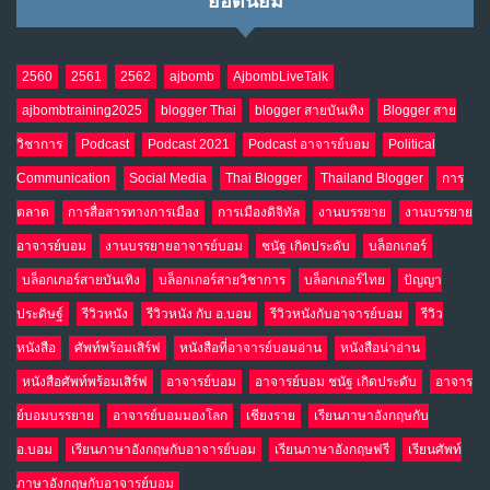
ยอดนิยม
น้ำตาเรา .. เป็นกรดจริงหรือ??
9
เม.ย. 19, 2026
NO COMMENTS
2560
2561
2562
ajbomb
AjbombLiveTalk
ajbombtraining2025
blogger Thai
blogger สายบันเทิง
Blogger สาย
อินโดนีเซีย กับเกมอำนาจที่มองไม่เห็น
10
วิชาการ
Podcast
Podcast 2021
Podcast อาจารย์บอม
Political
เม.ย. 19, 2026
NO COMMENTS
Communication
Social Media
Thai Blogger
Thailand Blogger
การ
ตลาด
การสื่อสารทางการเมือง
การเมืองดิจิทัล
งานบรรยาย
งานบรรยาย
อาจารย์บอม
งานบรรยายอาจารย์บอม
ชนัฐ เกิดประดับ
บล็อกเกอร์
บล็อกเกอร์สายบันเทิง
บล็อกเกอร์สายวิชาการ
บล็อกเกอร์ไทย
ปัญญา
ประดิษฐ์
รีวิวหนัง
รีวิวหนัง กับ อ.บอม
รีวิวหนังกับอาจารย์บอม
รีวิว
หนังสือ
ศัพท์พร้อมเสิร์ฟ
หนังสือที่อาจารย์บอมอ่าน
หนังสือน่าอ่าน
หนังสือศัพท์พร้อมเสิร์ฟ
อาจารย์บอม
อาจารย์บอม ชนัฐ เกิดประดับ
อาจาร
ย์บอมบรรยาย
อาจารย์บอมมองโลก
เชียงราย
เรียนภาษาอังกฤษกับ
อ.บอม
เรียนภาษาอังกฤษกับอาจารย์บอม
เรียนภาษาอังกฤษฟรี
เรียนศัพท์
ภาษาอังกฤษกับอาจารย์บอม