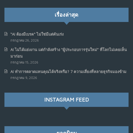
เมื่อการประท้วงไม่ได้อยู่แค่บนท้องถนน : การแฮ็กเว็บไซต์
5
รัฐอาจเป็นจุดเริ่มต้นของ “ขบวนการประท้วงดิจิทัล” ครั้งใหม่
เรื่องล่าสุด
ในฟิลิปปินส์
มิ.ย. 16, 2026
NO COMMENTS
“AI ต้องมีเบรค“ ไม่ใช่มีแต่คันเร่ง
กรกฎาคม 26, 2026
เมื่อเจ้าของร้านเล็กๆ กลายเป็น “ครีเอเตอร์”
6
AI ไม่ได้แย่งงาน แต่กำลังสร้าง “ผู้ประกอบการรุ่นใหม่” ที่โลกไม่เคยเห็น
มิ.ย. 12, 2026
มาก่อน
NO COMMENTS
กรกฎาคม 15, 2026
AI ทำการตลาดแทนคุณได้จริงหรือ? 7 ความเสี่ยงที่หลายธุรกิจมองข้าม
เมื่อรัฐบาลเริ่มคิดแบบแพลตฟอร์ม : AI กำลังเปลี่ยนรัฐ
7
กรกฎาคม 9, 2026
ราชการไปตลอดกาล
พ.ค. 28, 2026
NO COMMENTS
INSTAGRAM FEED
เมื่อโลกออนไลน์ กลายเป็น“ศาลเตี้ย”
8
พ.ค. 4, 2026
NO COMMENTS