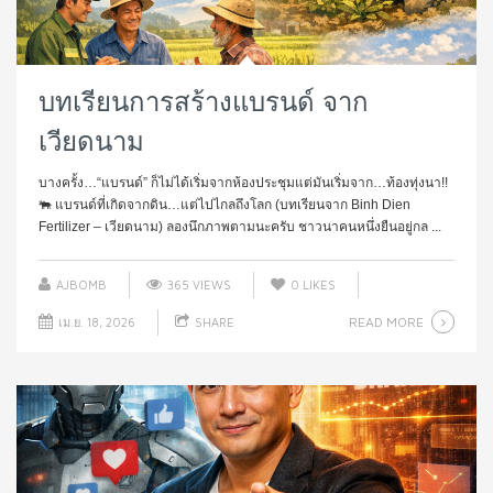
บทเรียนการสร้างแบรนด์ จาก
เวียดนาม
บางครั้ง…“แบรนด์” ก็ไม่ได้เริ่มจากห้องประชุมแต่มันเริ่มจาก…ท้องทุ่งนา!!
🐃 แบรนด์ที่เกิดจากดิน…แต่ไปไกลถึงโลก (บทเรียนจาก Binh Dien
Fertilizer – เวียดนาม) ลองนึกภาพตามนะครับ ชาวนาคนหนึ่งยืนอยู่กล ...
AJBOMB
365 VIEWS
0
LIKES
READ MORE
เม.ย. 18, 2026
SHARE