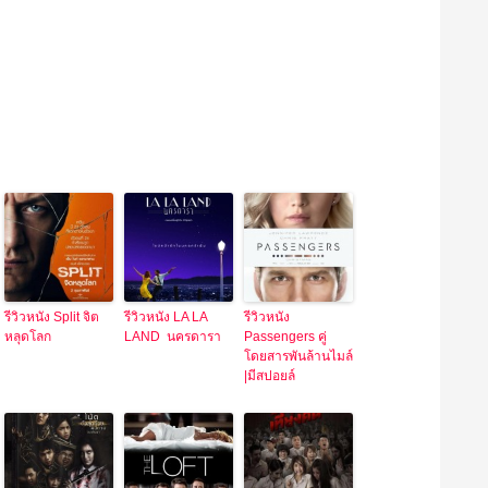
รีวิวหนัง Split จิต
รีวิวหนัง LA LA
รีวิวหนัง
หลุดโลก
LAND นครดารา
Passengers คู่
โดยสารพันล้านไมล์
|มีสปอยล์