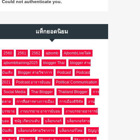
Could not authenticate you.
แท็กยอดนิยม
2560
2561
2562
ajbomb
AjbombLiveTalk
ajbombtraining2025
blogger Thai
blogger สาย
บันเทิง
Blogger สายวิชาการ
Podcast
Podcast
2021
Podcast อาจารย์บอม
Political Communication
Social Media
Thai Blogger
Thailand Blogger
การ
ตลาด
การสื่อสารทางการเมือง
การเมืองดิจิทัล
งาน
บรรยาย
งานบรรยาย อาจารย์บอม
งานบรรยายอาจารย์
บอม
ชนัฐ เกิดประดับ
บล็อกเกอร์
บล็อกเกอร์สาย
บันเทิง
บล็อกเกอร์สายวิชาการ
บล็อกเกอร์ไทย
ปัญญา