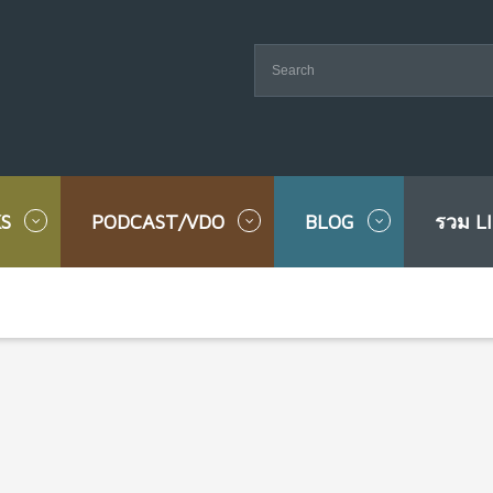
S
PODCAST/VDO
BLOG
รวม L