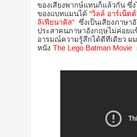
ของเสียงพากษ์แทนก็แล้วกัน ซึ่ง
ของแบทแมนได้
“วิลล์ อาร์เน็ตต์
ลิเฟียนาคิส”
ซึ่งเป็นเสียงภาษาอั
ประสาคนภาษาอังกฤษไม่ค่อยแข็งแ
อารมณ์ความรู้สึกได้ดีทีเดียว ผ
หนัง
The Lego Batman Movie
ผ