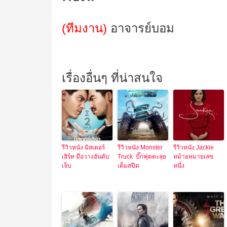
(ทีมงาน)
อาจารย์บอม
เรื่องอื่นๆ ที่น่าสนใจ
รีวิวหนัง มิสเตอร์
รีวิวหนัง Monster
รีวิวหนัง Jackie
เฮิร์ท มือวางอันดับ
Truck บิ๊กฟุตตะลุย
หม้ายหมายเลข
เจ็บ
เต็มสปีด
หนึ่ง