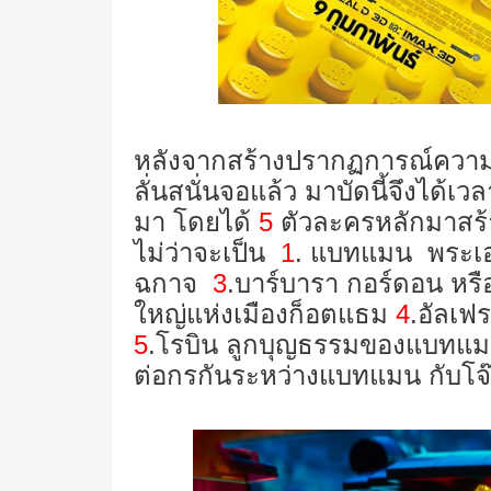
หลังจากสร้างปรากฏการณ์ควา
ลั่นสนั่นจอแล้ว มาบัดนี้จึงได้เ
มา โดยได้
5
ตัวละครหลักมาสร้า
ไม่ว่าจะเป็น
1
. แบทแมน พระเอ
ฉกาจ
3
.บาร์บารา กอร์ดอน หร
ใหญ่แห่งเมืองก็อตแธม
4
.อัลเฟ
5
.โรบิน ลูกบุญธรรมของแบทแมน 
ต่อกรกันระหว่างแบทแมน กับโจ๊