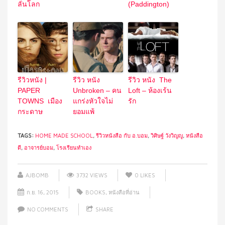
ลั่นโลก
(Paddington)
รีวิวหนัง |
รีวิว หนัง
รีวิว หนัง The
PAPER
Unbroken – คน
Loft – ห้องเร้น
TOWNS เมือง
แกร่งหัวใจไม่
รัก
กระดาษ
ยอมแพ้
TAGS:
HOME MADE SCHOOL
,
รีวิวหนังสือ กับ อ.บอม
,
วิศิษฐ์ วังวิญญู
,
หนังสือ
ดี
,
อาจารย์บอม
,
โรงเรียนทำเอง
AJBOMB
3732 VIEWS
0
LIKES
ก.ย. 16, 2015
BOOKS
,
หนังสือที่อ่าน
NO COMMENTS
SHARE