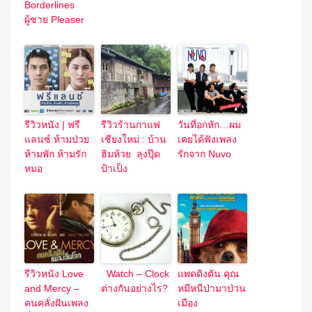
Borderlines
ผู้ชาย Pleaser
รีวิวหนัง | ฟรี
รีวิวร้านกาแฟ
วันที่อกหัก…ผม
แลนซ์ ห้ามป่วย
เชียงใหม่ : บ้าน
เคยได้ฟังเพลง
ห้ามพัก ห้ามรัก
ฮิมห้วย ลุงปุ๊ด
รักจาก Nuvo
หมอ
ป้าเป็ง
รีวิวหนัง Love
Watch – Clock
แพดดิงตัน คุณ
and Mercy –
ต่างกันอย่างไร?
หมีหนีป่ามาป่วน
คนคลั่งฝันเพลง
เมือง