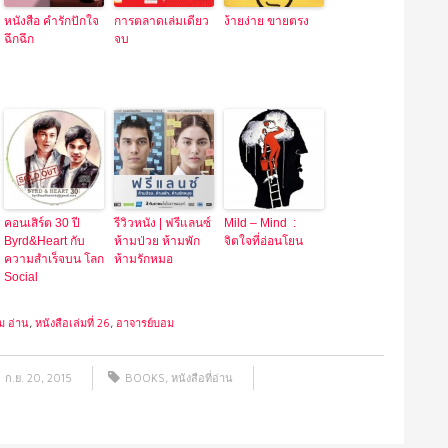
หนังสือ คำรักปักใจ
การตลาดเล่มเดียว
ง้ายง่าย ขายตรง
ฉึกฉึก
จบ
คอนเสิร์ต 30 ปี
รีวิวหนัง | ฟรีแลนซ์
Mild – Mind :
Byrd&Heart กับ
ห้ามป่วย ห้ามพัก
จิตใจที่อ่อนโยน
ความสำเร็จบน โลก
ห้ามรักหมอ
Social
ม อ่าน
,
หนังสือเล่มที่ 26
,
อาจารย์บอม
ก.ย. 20, 2015
BOOKS
,
หนังสือที่อ่าน