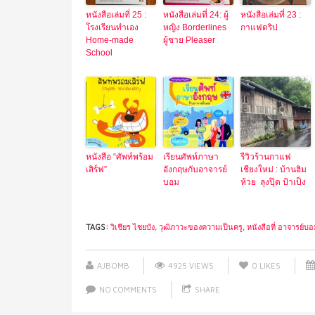
หนังสือเล่มที่ 25 :
หนังสือเล่มที่ 24: ผู้
หนังสือเล่มที่ 23 :
โรงเรียนทำเอง
หญิง Borderlines
กาแฟดริป
Home-made
ผู้ชาย Pleaser
School
หนังสือ “ศัพท์พร้อม
เรียนศัพท์ภาษา
รีวิวร้านกาแฟ
เสิร์ฟ”
อังกฤษกับอาจารย์
เชียงใหม่ : บ้านฮิม
บอม
ห้วย ลุงปุ๊ด ป้าเป็ง
TAGS:
วิเชียร ไชยบัง
,
วุฒิภาวะของความเป็นครู
,
หนังสือที่ อาจารย์บอ
AJBOMB
4925 VIEWS
0
LIKES
NO COMMENTS
SHARE