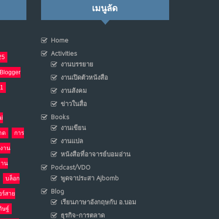
เมนูลัด
Home
Activities
25
งานบรรยาย
Blogger
งานเปิดตัวหนังสือ
21
งานสังคม
ข่าวในสื่อ
Books
i
งานเขียน
าด
การ
งานแปล
งาน
หนังสือที่อาจารย์บอมอ่าน
งาน
Podcast/VDO
พูดจาประสา Ajbomb
บล็อก
Blog
อร์สาย
เรียนภาษาอังกฤษกับ อ.บอม
ิษฐ์
ธุรกิจ-การตลาด