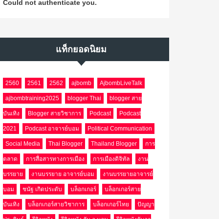
Could not authenticate you.
แท็กยอดนิยม
2560
2561
2562
ajbomb
AjbombLiveTalk
ajbombtraining2025
blogger Thai
blogger สาย
บันเทิง
Blogger สายวิชาการ
Podcast
Podcast
2021
Podcast อาจารย์บอม
Political Communication
Social Media
Thai Blogger
Thailand Blogger
การ
ตลาด
การสื่อสารทางการเมือง
การเมืองดิจิทัล
งาน
บรรยาย
งานบรรยาย อาจารย์บอม
งานบรรยายอาจารย์
บอม
ชนัฐ เกิดประดับ
บล็อกเกอร์
บล็อกเกอร์สาย
บันเทิง
บล็อกเกอร์สายวิชาการ
บล็อกเกอร์ไทย
ปัญญา