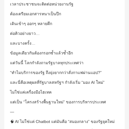
เวลาประชาชนจะติดต่อหน่วยงานรัฐ
ต้องเตรียมเอกสารหนาเป็นปึก
เดินเข้าๆ ออกๆ หลายตึก
ต่อคิวอย่างยาว…
และบางครั้ง…
ข้อมูลเดียวกันต้องกรอกซ้ำแล้วซ้ำอีก
แต่วันนี้ โลกกำลังถามรัฐบาลทุกประเทศว่า
“ทำไมบริการของรัฐ ถึงยุ่งยากกว่าสั่งกาแฟผ่านแอป?”
และนี่คือเหตุผลที่รัฐบาลสหรัฐฯ กำลังเริ่ม “มอง AI ใหม่”
ไม่ใช่แค่เครื่องมือไฮเทค
แต่เป็น “โครงสร้างพื้นฐานใหม่” ของการบริหารประเทศ
—
🧠 AI ไม่ใช่แค่ Chatbot แต่มันคือ “สมองกลาง” ของรัฐยุคใหม่