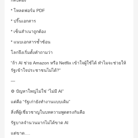
กลับต้อง
* โหลดฟอร์ม PDF
* ปริ๊นเอกสาร
* เซ็นสำเนาถูกต้อง
* แนบเอกสารซ้ำซ้อน
โลกจึงเริ่มตั้งคำถามว่า
“ถ้า AI ช่วย Amazon หรือ Netflix เข้าใจผู้ใช้ได้ ทำไมจะช่วยให้
รัฐเข้าใจประชาชนไม่ได้?”
—
⚙️ ปัญหาใหญ่ไม่ใช่ “ไม่มี AI”
แต่คือ “รัฐเก่ายังทำงานแบบเดิม”
สิ่งที่ผู้เชี่ยวชาญในบทความพูดตรงกันคือ
รัฐบาลจำนวนมากไม่ได้ขาด AI
แต่ขาด….