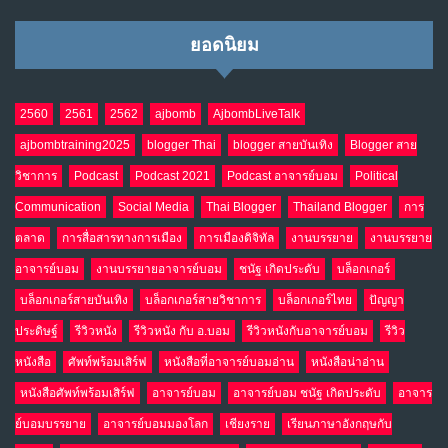
ยอดนิยม
2560
2561
2562
ajbomb
AjbombLiveTalk
ajbombtraining2025
blogger Thai
blogger สายบันเทิง
Blogger สาย
วิชาการ
Podcast
Podcast 2021
Podcast อาจารย์บอม
Political
Communication
Social Media
Thai Blogger
Thailand Blogger
การ
ตลาด
การสื่อสารทางการเมือง
การเมืองดิจิทัล
งานบรรยาย
งานบรรยาย
อาจารย์บอม
งานบรรยายอาจารย์บอม
ชนัฐ เกิดประดับ
บล็อกเกอร์
บล็อกเกอร์สายบันเทิง
บล็อกเกอร์สายวิชาการ
บล็อกเกอร์ไทย
ปัญญา
ประดิษฐ์
รีวิวหนัง
รีวิวหนัง กับ อ.บอม
รีวิวหนังกับอาจารย์บอม
รีวิว
หนังสือ
ศัพท์พร้อมเสิร์ฟ
หนังสือที่อาจารย์บอมอ่าน
หนังสือน่าอ่าน
หนังสือศัพท์พร้อมเสิร์ฟ
อาจารย์บอม
อาจารย์บอม ชนัฐ เกิดประดับ
อาจาร
ย์บอมบรรยาย
อาจารย์บอมมองโลก
เชียงราย
เรียนภาษาอังกฤษกับ