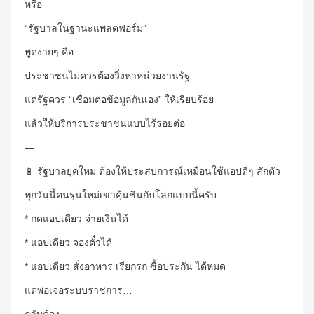
หรือ
“รัฐบาลในฐานะแพลตฟอร์ม”
พูดง่ายๆ คือ
ประชาชนไม่ควรต้องวิ่งหาหน่วยงานรัฐ
แต่รัฐควร “เชื่อมต่อข้อมูลกันเอง” ให้เรียบร้อย
แล้วให้บริการประชาชนแบบไร้รอยต่อ
—
📱 รัฐบาลยุคใหม่ ต้องให้ประสบการณ์เหมือนใช้แอปดีๆ สักตัว
ทุกวันนี้คนรุ่นใหม่เขาคุ้นชินกับโลกแบบนี้ครับ
* กดแอปเดียว จ่ายเงินได้
* แอปเดียว จองตั๋วได้
* แอปเดียว สั่งอาหาร เรียกรถ ซื้อประกัน ได้หมด
แต่พอเจอระบบราชการ…