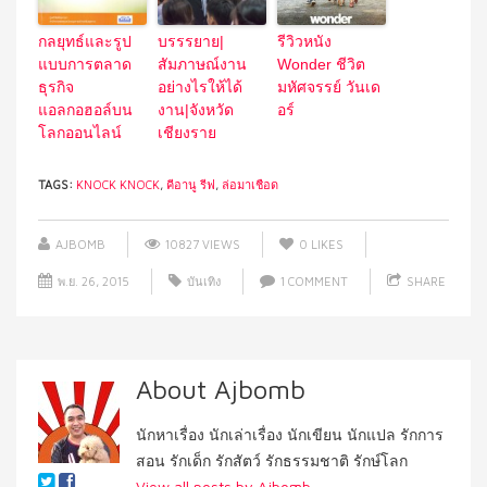
กลยุทธ์และรูป
บรรรยาย|
รีวิวหนัง
แบบการตลาด
สัมภาษณ์งาน
Wonder ชีวิต
ธุรกิจ
อย่างไรให้ได้
มหัศจรรย์ วันเด
แอลกอฮอล์บน
งาน|จังหวัด
อร์
โลกออนไลน์
เชียงราย
TAGS:
KNOCK KNOCK
,
คีอานู รีฟ
,
ล่อมาเชือด
AJBOMB
10827 VIEWS
0
LIKES
พ.ย. 26, 2015
บันเทิง
1 COMMENT
SHARE
About Ajbomb
นักหาเรื่อง นักเล่าเรื่อง นักเขียน นักแปล รักการ
สอน รักเด็ก รักสัตว์ รักธรรมชาติ รักษ์โลก
View all posts by Ajbomb
→