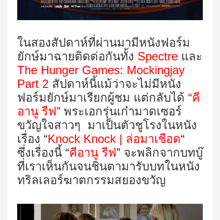
ในสองสัปดาห์ที่ผ่านมามีหนังฟอร์ม
ยักษ์มาฉายติดต่อกันทั้ง
Spectre
และ
The Hunger Games: Mockingjay
Part
2
สัปดาห์นี้แม้ว่าจะไม่มีหนัง
ฟอร์มยักษ์มาเรียกผู้ชม แต่กลับได้
“คี
อานู รีฟ”
พระเอกรุ่นเก๋ามาดเซอร์
ขวัญใจสาวๆ มาเป็นตัวชูโรงในหนัง
เรื่อง “
Knock Knock | ล่อมาเชือด
“
ซึ่งเรื่องนี้ “
คีอานู รีฟ
” จะพลิกจากบทบู๊
ที่เราเห็นกันจนชินตามารับบทในหนัง
ทริลเลอร์ฆาตกรรมสยองขวัญ