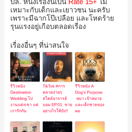
ปล. หนังเรื่องนี้เป็น
Rate 15+
ไม่
เหมาะกับเด็กและเยาวชน นะครับ
เพราะมีฉากโป๊เปลือย และโหดร้าย
รุนแรงอยู่เกือบตลอดเรื่อง
เรื่องอื่นๆ ที่น่าสนใจ
รีวิวหนัง
TikTok #การ
รีวิวหนัง A
Destination
ตลาดง่ายๆ
Dog’s Purpose
Wedding ไป
สไตล์อาจารย์
หมา เป้าหมาย
งานแต่งเขา แต่
บอม EP.01: ขาย
และเด็กชายของ
เรารักกัน
อย่างไรให้ปัง!!
ผม