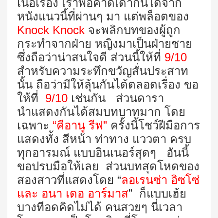
เนื้อเรื่อง เราพอคาดเดากันได้จาก
หนังแนวนี้ที่ผ่านๆ มา แต่พล็อตของ
Knock Knock
จะพลิกบทของผู้ถูก
กระทำจากฝ่าย หญิงมาเป็นฝ่ายชาย
ซึ่งถือว่าน่าสนใจดี ส่วนนี้ให้ที่
9/10
สำหรับความระทึกขวัญสั่นประสาท
นั้น ถือว่ามีให้ลุ้นกันได้ตลอดเรื่อง ขอ
ให้ที่
9/10
เช่นกัน ส่วนดารา
นำแสดงกันได้สมบทบาทมาก โดย
เฉพาะ
“คีอานู รีฟ”
ครั้งนี้โชว์ฝีมือการ
แสดงทั้ง สีหน้า ท่าทาง แววตา ครบ
ทุกอารมณ์ แบบอินเนอร์สุดๆ อันนี้
ขอปรบมือให้เลย ส่วนบทสุดโหดของ
สองสาวที่แสดงโดย “
ลอเรนซ่า อิซโซ่
และ อนา เดอ อาร์มาส
” ก็แบบเฮ้ย
บางทีอดคิดไม่ได้ คนสวยๆ นี่เวลา