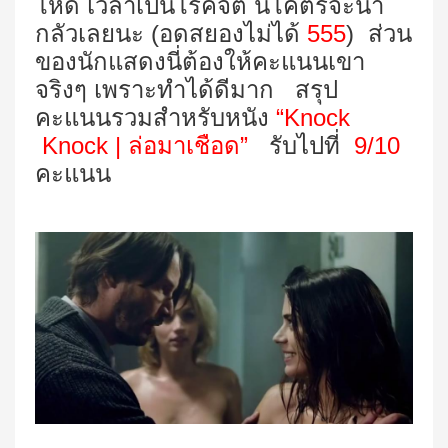
โหด เวลาเป็นโรคจิต นี่โคตรจะน่า
กลัวเลยนะ (อดสยองไม่ได้
555
) ส่วน
ของนักแสดงนี่ต้องให้คะแนนเขา
จริงๆ เพราะทำได้ดีมาก
สรุป
คะแนนรวมสำหรับหนัง
“Knock
Knock | ล่อมาเชือด”
รับไปที่
9/10
คะแนน