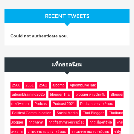
RECENT TWEETS
Could not authenticate you.
แท็กยอดนิยม
2560
2561
2562
ajbomb
AjbombLiveTalk
ajbombtraining2025
blogger Thai
blogger สายบันเทิง
Blogger
สายวิชาการ
Podcast
Podcast 2021
Podcast อาจารย์บอม
Political Communication
Social Media
Thai Blogger
Thailand
Blogger
การตลาด
การสื่อสารทางการเมือง
การเมืองดิจิทัล
งาน
บรรยาย
งานบรรยาย อาจารย์บอม
งานบรรยายอาจารย์บอม
ชนัฐ