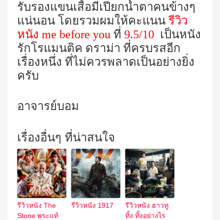
รับรองแขนเสื้อมีเปียกน้ำตาคนข้างๆ
แน่นอน โดยรวมผมให้คะแนน
รีวิว
หนัง me b
efore you
ที่
9.5/10
เป็นหนัง
รักโรแมนติค ดราม่า ที่ครบรสอีก
เรื่องหนึ่ง ที่ไม่ควรพลาดเป็นอย่างยิ่ง
ครับ
อาจารย์บอม
เรื่องอื่นๆ ที่น่าสนใจ
รีวิวหนัง The
รีวิวหนัง 1917
รีวิวหนัง ฮาวทู
Stone พระแท้
ทิ้ง ทิ้งอย่างไร