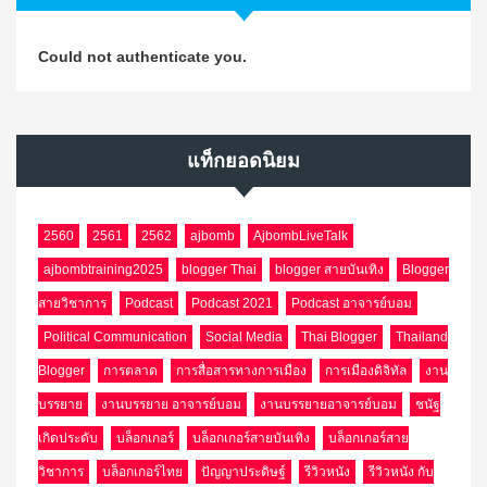
Could not authenticate you.
แท็กยอดนิยม
2560
2561
2562
ajbomb
AjbombLiveTalk
ajbombtraining2025
blogger Thai
blogger สายบันเทิง
Blogger
สายวิชาการ
Podcast
Podcast 2021
Podcast อาจารย์บอม
Political Communication
Social Media
Thai Blogger
Thailand
Blogger
การตลาด
การสื่อสารทางการเมือง
การเมืองดิจิทัล
งาน
บรรยาย
งานบรรยาย อาจารย์บอม
งานบรรยายอาจารย์บอม
ชนัฐ
เกิดประดับ
บล็อกเกอร์
บล็อกเกอร์สายบันเทิง
บล็อกเกอร์สาย
วิชาการ
บล็อกเกอร์ไทย
ปัญญาประดิษฐ์
รีวิวหนัง
รีวิวหนัง กับ