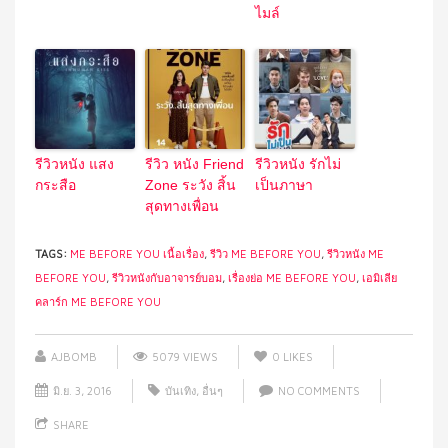
ไมล์
รีวิวหนัง แสง
รีวิว หนัง Friend
รีวิวหนัง รักไม่
กระสือ
Zone ระวัง สิ้น
เป็นภาษา
สุดทางเพื่อน
TAGS:
ME BEFORE YOU เนื้อเรื่อง
,
รีวิว ME BEFORE YOU
,
รีวิวหนัง ME
BEFORE YOU
,
รีวิวหนังกับอาจารย์บอม
,
เรื่องย่อ ME BEFORE YOU
,
เอมิเลีย
คลาร์ก ME BEFORE YOU
AJBOMB
5079 VIEWS
0
LIKES
มิ.ย. 3, 2016
บันเทิง
,
อื่นๆ
NO COMMENTS
SHARE