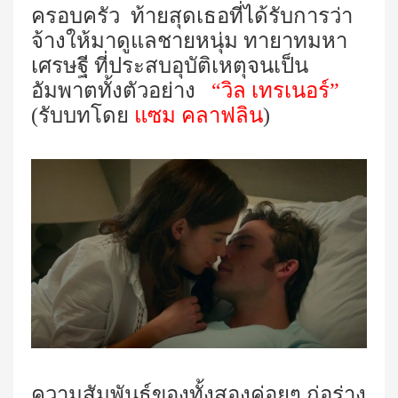
ครอบครัว ท้ายสุดเธอ
ที่ได้รับการว่า
จ้างให้มาดูแลชายหนุ่ม ทายาทมหา
เศรษฐี ที่ประสบอุบัติเหตุจนเป็น
อัมพาตทั้งตัวอย่าง
“วิล เทรเนอร์”
(รับบทโดย
แซม คลาฟลิน
)
ความสัมพันธ์ของทั้งสองค่อยๆ ก่อร่าง