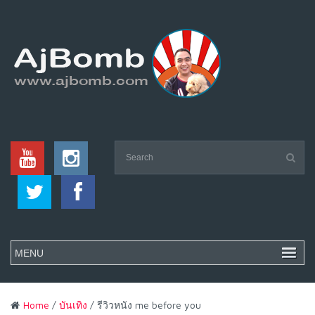
Home
/
บันเทิง
/ รีวิวหนัง me before you