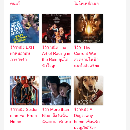
คนเก๊
ไม่ให้เหลือเธอ
รีวิวหนัง EXIT
รีวิว หนัง The
รีวิว The
ฝ่าหมอกพิษ
Art of Racing in
Current War
ภารกิจรัก
the Rain อุ่นไอ
สงครามไฟฟ้า
หัวใจตูบ
คนขั้วอัจฉริยะ
รีวิวหนัง Spider
รีวิว More than
รีวิวหนัง A
man Far From
Blue ถึงวันนั้น
Dog’s way
Home
ฉันจะบอกรักเธอ
home เพื่อนรัก
ผจญภัยสี่ร้อย