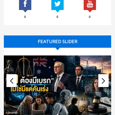
0
0
0
FEATURED SLIDER
Previo
Next
us