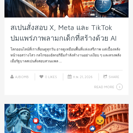
สเปนสั่งสอบ X, Meta และ TikTok
ปมแพร่ภาพลามกเด็กที่สร้างด้วย AI
โลกออนไลน์ที่เราเลื่อนดูทุกวัน อาจดูเหมือนพื้นที่แห่งเสรีภาพ แต่เบื้องหลัง
หน้าจอสว่างไสว กลไกของอัลกอริธึมกำลังทำงานอย่างเงียบ ๆ และทรงพลัง
เมื่อรัฐบาลสเปนสั่งสอบสวนแพล ...
AJBOMB
0
LIKES
ก.พ. 21, 2026
SHARE
READ MORE