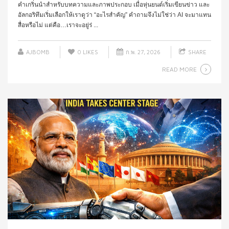
คำเกริ่นนำสำหรับบทความและภาพประกอบ เมื่อหุ่นยนต์เริ่มเขียนข่าว และ
อัลกอริทึมเริ่มเลือกให้เราดูว่า “อะไรสำคัญ” คำถามจึงไม่ใช่ว่า AI จะมาแทน
สื่อหรือไม่ แต่คือ…เราจะอยู่ร่ ...
AJBOMB
0
LIKES
ก.พ. 27, 2026
SHARE
READ MORE