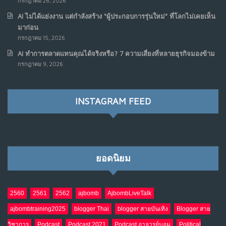
กรกฎาคม 26, 2026
AI ไม่ได้แย่งงาน แต่กำลังสร้าง “ผู้ประกอบการรุ่นใหม่” ที่โลกไม่เคยเห็น
มาก่อน
กรกฎาคม 15, 2026
AI ทำการตลาดแทนคุณได้จริงหรือ? 7 ความเสี่ยงที่หลายธุรกิจมองข้าม
กรกฎาคม 9, 2026
INSTAGRAM FEED
ยอดนิยม
2560
2561
2562
ajbomb
AjbombLiveTalk
ajbombtraining2025
blogger Thai
blogger สายบันเทิง
Blogger สาย
วิชาการ
Podcast
Podcast 2021
Podcast อาจารย์บอม
Political