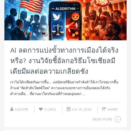
AI ลดการแบ่งขั้วทางการเมืองได้จริง
หรือ? งานวิจัยชี้อัลกอริธึมโซเชียลมี
เดียมีผลต่อความเกลียดชัง
เราไม่ได้เกลียดกันมากขึ้น… แต่อัลกอริธึมอาจกำลังทำให้เราโกรธมากขึ้น
ถ้าแค่ “จัดลำดับโพสต์ใหม่” ความแตกแยกทางการเมืองลดลงได้จริง
คำถามคือ… ที่ผ่านมาใครกันแน่ที่กำหนดอุณหภ ...
AJBOMB
0
LIKES
ก.พ. 14, 2026
SHARE
READ MORE