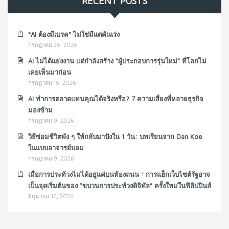
RECENT POSTS
แบบอาจารย์บอม
183 VIEWS
“AI ต้องมีเบรค“ ไม่ใช่มีแต่คันเร่ง
กรกฎาคม 26, 2026
AI ไม่ได้แย่งงาน แต่กำลังสร้าง “ผู้ประกอบการรุ่นใหม่” ที่โลกไม่
เคยเห็นมาก่อน
กรกฎาคม 15, 2026
AI ทำการตลาดแทนคุณได้จริงหรือ? 7 ความเสี่ยงที่หลายธุรกิจ
มองข้าม
กรกฎาคม 9, 2026
วิธีซ่อมชีวิตพัง ๆ ให้กลับมาปังใน 1 วัน: บทเรียนจาก Dan Koe
ในแบบอาจารย์บอม
กรกฎาคม 9, 2026
เมื่อการประท้วงไม่ได้อยู่แค่บนท้องถนน : การแฮ็กเว็บไซต์รัฐอาจ
เป็นจุดเริ่มต้นของ “ขบวนการประท้วงดิจิทัล” ครั้งใหม่ในฟิลิปปินส์
มิถุนายน 16, 2026