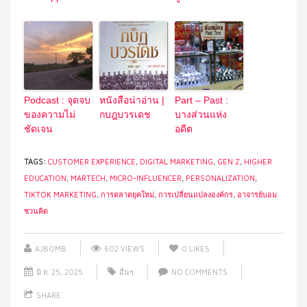
Podcast : จุดจบ
หนังสือน่าอ่าน |
Part – Past :
ของความไม่
กบฎบวรเดช
บางส่วนแห่ง
ชัดเจน
อดีต
TAGS:
CUSTOMER EXPERIENCE
,
DIGITAL MARKETING
,
GEN Z
,
HIGHER
EDUCATION
,
MARTECH
,
MICRO-INFLUENCER
,
PERSONALIZATION
,
TIKTOK MARKETING
,
การตลาดยุคใหม่
,
การเปลี่ยนแปลงองค์กร
,
อาจารย์บอม
ชวนคิด
AJBOMB
602 VIEWS
0
LIKES
มิ.ย. 25, 2025
อื่นๆ
NO COMMENTS
SHARE