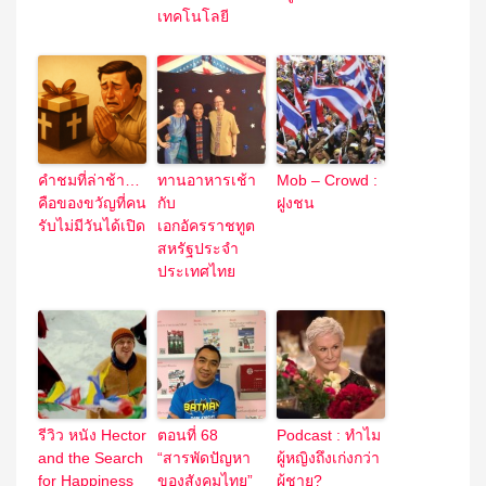
เทคโนโลยี
คำชมที่ล่าช้า…
ทานอาหารเช้า
Mob – Crowd :
คือของขวัญที่คน
กับ
ฝูงชน
รับไม่มีวันได้เปิด
เอกอัครราชทูต
สหรัฐประจำ
ประเทศไทย
รีวิว หนัง Hector
ตอนที่ 68
Podcast : ทำไม
and the Search
“สารพัดปัญหา
ผู้หญิงถึงเก่งกว่า
for Happiness
ของสังคมไทย”
ผู้ชาย?