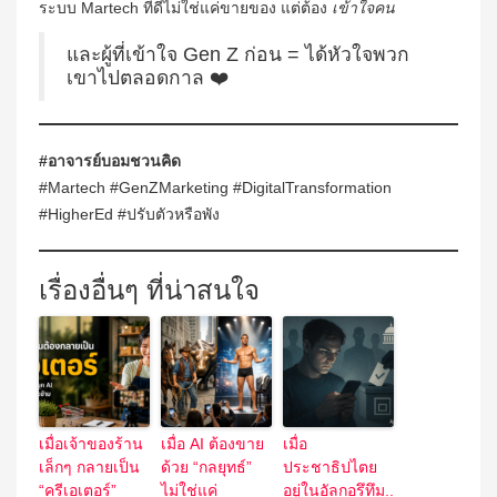
ระบบ Martech ที่ดีไม่ใช่แค่ขายของ แต่ต้อง
เข้าใจคน
และผู้ที่เข้าใจ Gen Z ก่อน = ได้หัวใจพวก
เขาไปตลอดกาล ❤️
#อาจารย์บอมชวนคิด
#Martech #GenZMarketing #DigitalTransformation
#HigherEd #ปรับตัวหรือพัง
เรื่องอื่นๆ ที่น่าสนใจ
เมื่อเจ้าของร้าน
เมื่อ AI ต้องขาย
เมื่อ
เล็กๆ กลายเป็น
ด้วย “กลยุทธ์”
ประชาธิปไตย
“ครีเอเตอร์”
ไม่ใช่แค่
อยู่ในอัลกอรึทึม..