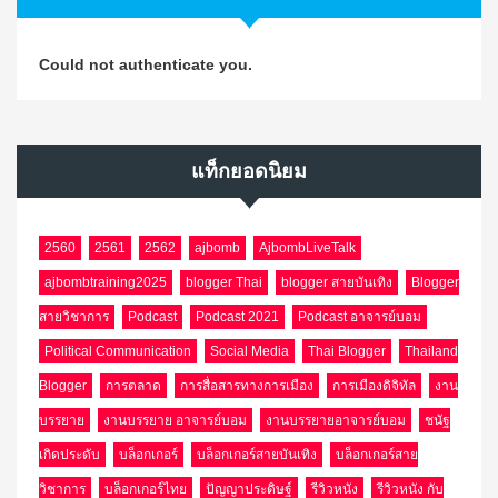
Could not authenticate you.
แท็กยอดนิยม
2560
2561
2562
ajbomb
AjbombLiveTalk
ajbombtraining2025
blogger Thai
blogger สายบันเทิง
Blogger
สายวิชาการ
Podcast
Podcast 2021
Podcast อาจารย์บอม
Political Communication
Social Media
Thai Blogger
Thailand
Blogger
การตลาด
การสื่อสารทางการเมือง
การเมืองดิจิทัล
งาน
บรรยาย
งานบรรยาย อาจารย์บอม
งานบรรยายอาจารย์บอม
ชนัฐ
เกิดประดับ
บล็อกเกอร์
บล็อกเกอร์สายบันเทิง
บล็อกเกอร์สาย
วิชาการ
บล็อกเกอร์ไทย
ปัญญาประดิษฐ์
รีวิวหนัง
รีวิวหนัง กับ