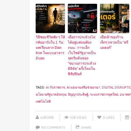
วิธีซ่อมชีวิตพัง ๆ ให้
เมื่อการประท้วงไม่
เมื่อเจ้าของร้าน
กลับมาปังใน 1 วัน:
ได้อยู่แค่บนท้อง
เล็กๆ กลายเป็น “ครี
บทเรียนจาก Dan
ถนน : การแฮ็ก
เอเตอร์”
Koe ในแบบอาจาร
เว็บไซต์รัฐอาจเป็น
ย์บอม
จุดเริ่มต้นของ
“ขบวนการประท้วง
ดิจิทัล” ครั้งใหม่ใน
ฟิลิปปินส์
TAGS:
AI กับราชการ
,
AI แย่งงานหรือช่วยงาน?
,
DIGITAL DISRUPTI
นโยบายรัฐบาลอังกฤษ
,
ปัญญาประดิษฐ์
,
ระบบราชการยุคใหม่
,
อนาคต
เทคโนโลยี
AJBOMB
528 VIEWS
0
LIKES
NO COMMENTS
SHARE