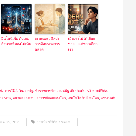
อินโดนีเซีย กับเกม
อะมะเอะ : ศิลปะ
เมื่อเราไม่ได้เลือก
อำนาจที่มองไม่เห็น
การอ้อนทางการ
ข่าว…แต่ข่าวเลือก
ตลาด
เรา
ON
,
การใช้ AI ในภาครัฐ
,
ข้าราชการอังกฤษ
,
ชนัฐ เกิดประดับ
,
นโยบายดิจิทัล
,
ของงาน
,
อนาคตแรงงาน
,
อาจารย์บอมมองโลก
,
เทคโนโลยีเปลี่ยนโลก
,
แรงงานกับ
พ.ค. 29, 2025
การเมืองดิจิตัล
,
บทความ