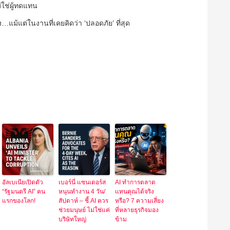
่ใช่ผู้ทดแทน
ัง…แม้แต่ในงานที่เคยคิดว่า ‘ปลอดภัย’ ที่สุด
อัลเบเนียเปิดตัว
เบอร์นี่ แซนเดอร์ส
AI ทำการตลาด
“รัฐมนตรี AI” คน
หนุนทำงาน 4 วัน/
แทนคุณได้จริง
แรกของโลก!
สัปดาห์ – ชี้ AI ควร
หรือ? 7 ความเสี่ยง
ช่วยมนุษย์ ไม่ใช่แค่
ที่หลายธุรกิจมอง
บริษัทใหญ่
ข้าม