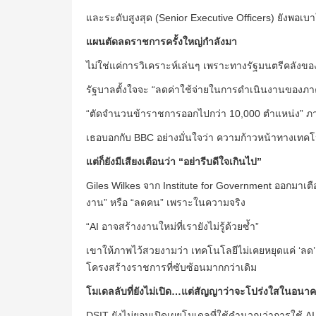
และระดับสูงสุด (Senior Executive Officers) ยังพอเบาใ
แผนตัดลดราชการครั้งใหญ่กำลังมา
ไม่ใช่แค่การวิเคราะห์เล่นๆ เพราะทางรัฐมนตรีคลัง
รัฐบาลตั้งใจจะ “ลดค่าใช้จ่ายในการดำเนินงานของภา
“ตัดจำนวนข้าราชการออกไปกว่า 10,000 ตำแหน่ง” ภา
เธอบอกกับ BBC อย่างมั่นใจว่า ความก้าวหน้าทางเทคโน
แต่ก็ยังมีเสียงเตือนว่า “อย่ารีบดีใจเกินไป”
Giles Wilkes จาก Institute for Government ออกมาเต
งาน” หรือ “ลดคน” เพราะในความจริง
“AI อาจสร้างงานใหม่ที่เรายังไม่รู้ด้วยซ้ำ”
เขาให้ภาพไว้สวยงามว่า เทคโนโลยีไม่เคยหยุดแค่ ‘ลด’ แ
โครงสร้างราชการที่ซับซ้อนมากกว่าเดิม
โมเดลลับที่ยังไม่เปิด…แต่สัญญาว่าจะโปร่งใสในอนา
DSIT ยังไม่ยอมเปิดเผยโมเดลที่ใช้คำนวณว่าการใช้ A