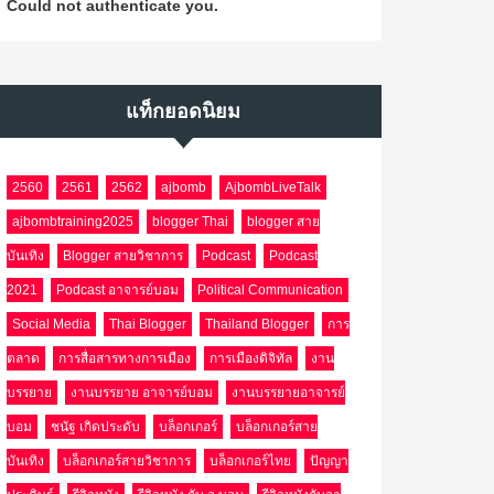
Could not authenticate you.
แท็กยอดนิยม
2560
2561
2562
ajbomb
AjbombLiveTalk
ajbombtraining2025
blogger Thai
blogger สาย
บันเทิง
Blogger สายวิชาการ
Podcast
Podcast
2021
Podcast อาจารย์บอม
Political Communication
Social Media
Thai Blogger
Thailand Blogger
การ
ตลาด
การสื่อสารทางการเมือง
การเมืองดิจิทัล
งาน
บรรยาย
งานบรรยาย อาจารย์บอม
งานบรรยายอาจารย์
บอม
ชนัฐ เกิดประดับ
บล็อกเกอร์
บล็อกเกอร์สาย
บันเทิง
บล็อกเกอร์สายวิชาการ
บล็อกเกอร์ไทย
ปัญญา