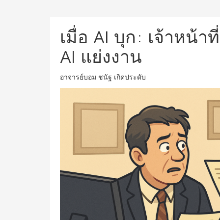
เมื่อ AI บุก: เจ้าหน้า
AI แย่งงาน
อาจารย์บอม ชนัฐ เกิดประดับ