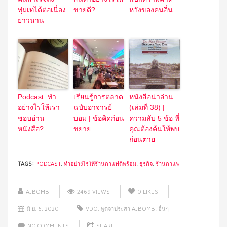
ทุ่มเทได้ต่อเนื่อง
ขายดี?
หวังของคนอื่น
ยาวนาน
Podcast: ทำ
เรียนรู้การตลาด
หนังสือน่าอ่าน
อย่างไรให้เรา
ฉบับอาจารย์
(เล่มที่ 38) |
ชอบอ่าน
บอม | ข้อคิดก่อน
ความลับ 5 ข้อ ที่
หนังสือ?
ขยาย
คุณต้องค้นให้พบ
ก่อนตาย
TAGS:
PODCAST
,
ทำอย่างไรให้ร้านกาแฟดีพร้อม
,
ธุรกิจ
,
ร้านกาแฟ
AJBOMB
2469 VIEWS
0
LIKES
มิ.ย. 6, 2020
VDO
,
พูดจาประสา AJBOMB
,
อื่นๆ
NO COMMENTS
SHARE