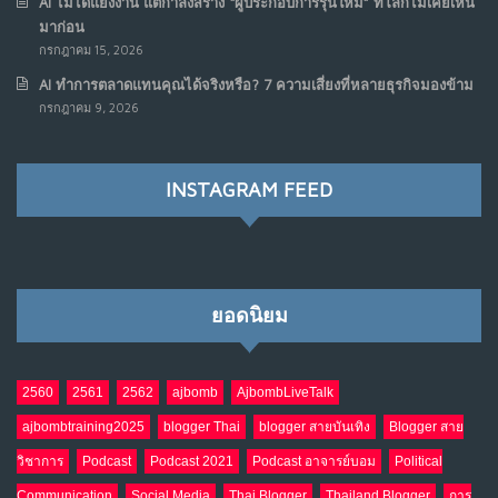
AI ไม่ได้แย่งงาน แต่กำลังสร้าง “ผู้ประกอบการรุ่นใหม่” ที่โลกไม่เคยเห็น
มาก่อน
กรกฎาคม 15, 2026
AI ทำการตลาดแทนคุณได้จริงหรือ? 7 ความเสี่ยงที่หลายธุรกิจมองข้าม
กรกฎาคม 9, 2026
INSTAGRAM FEED
ยอดนิยม
2560
2561
2562
ajbomb
AjbombLiveTalk
ajbombtraining2025
blogger Thai
blogger สายบันเทิง
Blogger สาย
วิชาการ
Podcast
Podcast 2021
Podcast อาจารย์บอม
Political
Communication
Social Media
Thai Blogger
Thailand Blogger
การ