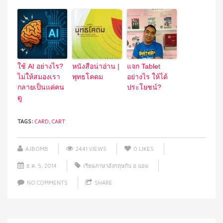
ใช้ AI อย่างไร?
หนังสือน่าอ่าน |
แจก Tablet
ไม่ให้สมองเรา
พุทธโคดม
อย่างไร ให้ได้
กลายเป็นแค่คน
ประโยชน์?
ดู
TAGS:
CARD
,
CART
AJBOMB
2441 VIEWS
0
LIKES
ธ.ค. 5, 2014
เรียนภาษาอังกฤษกับ อ.บอม
NO COMMENTS
SHARE