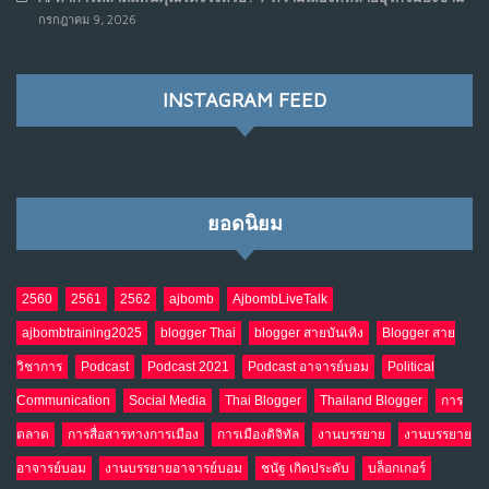
กรกฎาคม 9, 2026
INSTAGRAM FEED
ยอดนิยม
2560
2561
2562
ajbomb
AjbombLiveTalk
ajbombtraining2025
blogger Thai
blogger สายบันเทิง
Blogger สาย
วิชาการ
Podcast
Podcast 2021
Podcast อาจารย์บอม
Political
Communication
Social Media
Thai Blogger
Thailand Blogger
การ
ตลาด
การสื่อสารทางการเมือง
การเมืองดิจิทัล
งานบรรยาย
งานบรรยาย
อาจารย์บอม
งานบรรยายอาจารย์บอม
ชนัฐ เกิดประดับ
บล็อกเกอร์