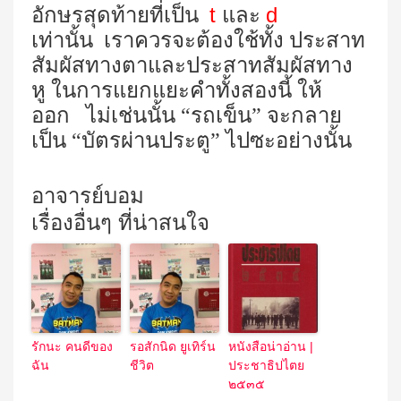
t
d
อักษรสุดท้ายที่เป็น
และ
เท่านั้น เราควรจะต้องใช้ทั้ง ประสาท
สัมผัสทางตาและประสาทสัมผัสทาง
หู ในการแยกแยะคำทั้งสองนี้ ให้
ออก ไม่เช่นนั้น “รถเข็น” จะกลาย
เป็น “บัตรผ่านประตู” ไปซะอย่างนั้น
อาจารย์บอม
เรื่องอื่นๆ ที่น่าสนใจ
รักนะ คนดีของ
รอสักนิด ยูเทิร์น
หนังสือน่าอ่าน |
ฉัน
ชีวิต
ประชาธิปไตย
๒๕๓๕