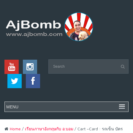
Home
/
เรียนภาษาอังกฤษกับ อ.บอม
/ Cart –Card : รถเข็น บัตร