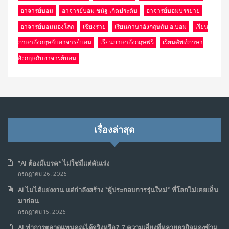
อาจารย์บอม
อาจารย์บอม ชนัฐ เกิดประดับ
อาจารย์บอมบรรยาย
อาจารย์บอมมองโลก
เชียงราย
เรียนภาษาอังกฤษกับ อ.บอม
เรียน
ภาษาอังกฤษกับอาจารย์บอม
เรียนภาษาอังกฤษฟรี
เรียนศัพท์ภาษา
อังกฤษกับอาจารย์บอม
เรื่องล่าสุด
“AI ต้องมีเบรค“ ไม่ใช่มีแต่คันเร่ง
กรกฎาคม 26, 2026
AI ไม่ได้แย่งงาน แต่กำลังสร้าง “ผู้ประกอบการรุ่นใหม่” ที่โลกไม่เคยเห็น
มาก่อน
กรกฎาคม 15, 2026
AI ทำการตลาดแทนคุณได้จริงหรือ? 7 ความเสี่ยงที่หลายธุรกิจมองข้าม