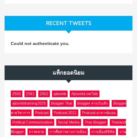
RECENT TWEETS
Could not authenticate you.
แท็กยอดนิยม
2560
2561
2562
ajbomb
AjbombLiveTalk
ajbombtraining2025
blogger Thai
blogger สายบันเทิง
Blogger
สายวิชาการ
Podcast
Podcast 2021
Podcast อาจารย์บอม
Political Communication
Social Media
Thai Blogger
Thailand
Blogger
การตลาด
การสื่อสารทางการเมือง
การเมืองดิจิทัล
งาน