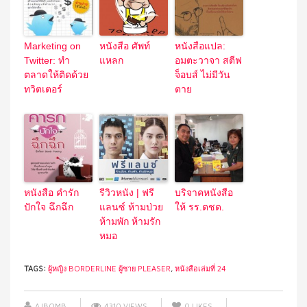
Marketing on
หนังสือ ศัพท์
หนังสือแปล:
Twitter: ทำ
แหลก
อมตะวาจา สตีฟ
ตลาดให้ติดด้วย
จ็อบส์ ไม่มีวัน
ทวิตเตอร์
ตาย
หนังสือ คำรัก
รีวิวหนัง | ฟรี
บริจาคหนังสือ
ปักใจ ฉึกฉึก
แลนซ์ ห้ามป่วย
ให้ รร.ตชด.
ห้ามพัก ห้ามรัก
หมอ
TAGS:
ผู้หญิง BORDERLINE ผู้ชาย PLEASER
,
หนังสือเล่มที่ 24
AJBOMB
4310 VIEWS
0
LIKES