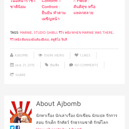
โฉมหน้าราชา
Conform –
– Piece :
ชาตินิยม
Confront :
สันติสุข หรือ
ยืนยัน ทำตาม
แหลกสลาย
เผชิญหน้า
TAGS:
MARNIE
,
STUDIO GHIBLI
,
รีวิว หนัง WHEN MARNIE WAS THERE
,
รีวิวหนัง ฝันของฉันต้องมีเธอ
,
สตูดิโอ จิบลิ
AJBOMB
10696 VIEWS
1
LIKES
เม.ย. 21, 2015
บันเทิง
NO COMMENTS
SHARE
About Ajbomb
นักหาเรื่อง นักเล่าเรื่อง นักเขียน นักแปล รักการ
สอน รักเด็ก รักสัตว์ รักธรรมชาติ รักษ์โลก