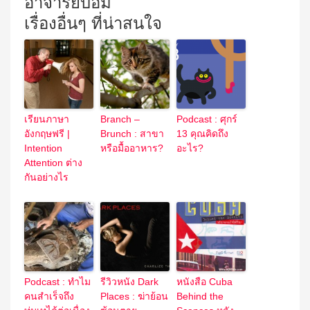
อาจารย์บอม
เรื่องอื่นๆ ที่น่าสนใจ
เรียนภาษา
Branch –
Podcast : ศุกร์
อังกฤษฟรี |
Brunch : สาขา
13 คุณคิดถึง
Intention
หรือมื้ออาหาร?
อะไร?
Attention ต่าง
กันอย่างไร
Podcast : ทำไม
รีวิวหนัง Dark
หนังสือ Cuba
คนสำเร็จถึง
Places : ฆ่าย้อน
Behind the