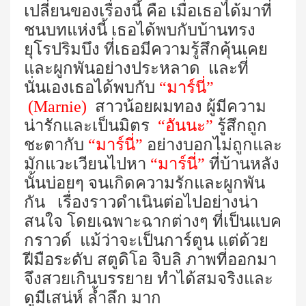
เปลี่ยนของเรื่องนี้ คือ เมื่อเธอได้มาที่
ชนบทแห่งนี้ เธอได้พบกับบ้านทรง
ยุโรปริมบึง ที่เธอมีความรู้สึกคุ้นเคย
และผูกพันอย่างประหลาด และที่
นั่นเองเธอได้พบกับ
“มาร์นี่”
(
Marnie
)
สาวน้อยผมทอง ผู้มีความ
น่ารักและเป็นมิตร
“อันนะ”
รู้สึกถูก
ชะตากับ
“มาร์นี่”
อย่างบอกไม่ถูกและ
มักแวะเวียนไปหา
“มาร์นี่”
ที่บ้านหลัง
นั้นบ่อยๆ จนเกิดความรักและผูกพัน
กัน เรื่องราวดำเนินต่อไปอย่างน่า
สนใจ โดยเฉพาะฉากต่างๆ ที่เป็นแบค
กราวด์ แม้ว่าจะเป็นการ์ตูน แต่ด้วย
ฝีมือระดับ สตูดิโอ จิบลิ ภาพที่ออกมา
จึงสวยเกินบรรยาย ทำได้สมจริงและ
ดูมีเสน่ห์ ล้ำลึก มาก