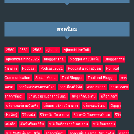
ยอดนิยม
2560
2561
2562
ajbomb
AjbombLiveTalk
ajbombtraining2025
blogger Thai
blogger สายบันเทิง
Blogger สาย
วิชาการ
Podcast
Podcast 2021
Podcast อาจารย์บอม
Political
Communication
Social Media
Thai Blogger
Thailand Blogger
การ
ตลาด
การสื่อสารทางการเมือง
การเมืองดิจิทัล
งานบรรยาย
งานบรรยาย
อาจารย์บอม
งานบรรยายอาจารย์บอม
ชนัฐ เกิดประดับ
บล็อกเกอร์
บล็อกเกอร์สายบันเทิง
บล็อกเกอร์สายวิชาการ
บล็อกเกอร์ไทย
ปัญญา
ประดิษฐ์
รีวิวหนัง
รีวิวหนัง กับ อ.บอม
รีวิวหนังกับอาจารย์บอม
รีวิว
หนังสือ
ศัพท์พร้อมเสิร์ฟ
หนังสือที่อาจารย์บอมอ่าน
หนังสือน่าอ่าน
หนังสือศัพท์พร้อมเสิร์ฟ
อาจารย์บอม
อาจารย์บอม ชนัฐ เกิดประดับ
อาจาร