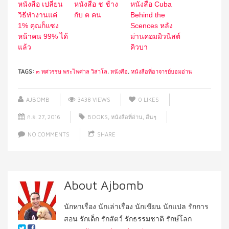
หนังสือ เปลี่ยน
หนังสือ ช ช้าง
หนังสือ Cuba
วิธีทำงานแค่
กับ ฅ คน
Behind the
1% คุณก็แซง
Scences หลัง
หน้าคน 99% ได้
ม่านคอมมิวนิสต์
แล้ว
คิวบา
TAGS:
๓ ทศวรรษ พระไพศาล วิสาโล
,
หนังสือ
,
หนังสือที่อาจารย์บอมอ่าน
AJBOMB
3438 VIEWS
0
LIKES
ก.ย. 27, 2016
BOOKS
,
หนังสือที่อ่าน
,
อื่นๆ
NO COMMENTS
SHARE
About Ajbomb
นักหาเรื่อง นักเล่าเรื่อง นักเขียน นักแปล รักการ
สอน รักเด็ก รักสัตว์ รักธรรมชาติ รักษ์โลก