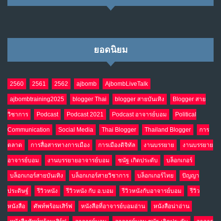
ยอดนิยม
2560
2561
2562
ajbomb
AjbombLiveTalk
ajbombtraining2025
blogger Thai
blogger สายบันเทิง
Blogger สาย
วิชาการ
Podcast
Podcast 2021
Podcast อาจารย์บอม
Political
Communication
Social Media
Thai Blogger
Thailand Blogger
การ
ตลาด
การสื่อสารทางการเมือง
การเมืองดิจิทัล
งานบรรยาย
งานบรรยาย
อาจารย์บอม
งานบรรยายอาจารย์บอม
ชนัฐ เกิดประดับ
บล็อกเกอร์
บล็อกเกอร์สายบันเทิง
บล็อกเกอร์สายวิชาการ
บล็อกเกอร์ไทย
ปัญญา
ประดิษฐ์
รีวิวหนัง
รีวิวหนัง กับ อ.บอม
รีวิวหนังกับอาจารย์บอม
รีวิว
หนังสือ
ศัพท์พร้อมเสิร์ฟ
หนังสือที่อาจารย์บอมอ่าน
หนังสือน่าอ่าน