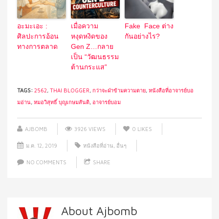
อะมะเอะ :
เมื่อความ
Fake Face ต่าง
ศิลปะการอ้อน
หงุดหงิดของ
กันอย่างไร?
ทางการตลาด
Gen Z…กลาย
เป็น “วัฒนธรรม
ต้านกระแส”
TAGS:
2562
,
THAI BLOGGER
,
กว่าจะฝ่าข้ามความตาย
,
หนังสือที่อาจารย์บอ
มอ่าน
,
หมอวิสุทธิ์ บุญเกษมสันติ
,
อาจารย์บอม
AJBOMB
3926 VIEWS
0
LIKES
ม.ค. 12, 2019
หนังสือที่อ่าน
,
อื่นๆ
NO COMMENTS
SHARE
About Ajbomb