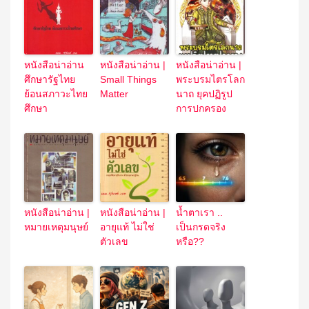
หนังสือน่าอ่าน
หนังสือน่าอ่าน |
หนังสือน่าอ่าน |
ศึกษารัฐไทย
Small Things
พระบรมไตรโลก
ย้อนสภาวะไทย
Matter
นาถ ยุคปฏิรูป
ศึกษา
การปกครอง
หนังสือน่าอ่าน |
หนังสือน่าอ่าน |
น้ำตาเรา ..
หมายเหตุมนุษย์
อายุแท้ ไม่ใช่
เป็นกรดจริง
ตัวเลข
หรือ??