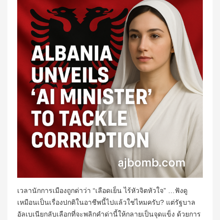
เวลานักการเมืองถูกด่าว่า “เลือดเย็น ไร้หัวจิตหัวใจ” …ฟังดู
เหมือนเป็นเรื่องปกติในอาชีพนี้ไปแล้วใช่ไหมครับ? แต่รัฐบาล
อัลเบเนียกลับเลือกที่จะพลิกคำด่านี้ให้กลายเป็นจุดแข็ง ด้วยการ