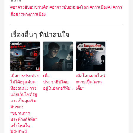
ฉลาด
#อาจารย์บอมชวนคิด
#อาจารย์บอมมองโลก
#การเมืองAI
#การ
สื่อสารทางการเมือง
เรื่องอื่นๆ ที่น่าสนใจ
เมื่อการประท้วง
เมื่อ
เมื่อโลกออนไลน์
ไม่ได้อยู่แค่บน
ประชาธิปไตย
กลายเป็น“ศาล
ท้องถนน : การ
อยู่ในอัลกอรึทึม..
เตี้ย”
แฮ็กเว็บไซต์รัฐ
อาจเป็นจุดเริ่ม
ต้นของ
“ขบวนการ
ประท้วงดิจิทัล”
ครั้งใหม่ใน
ฟิลิปปินส์