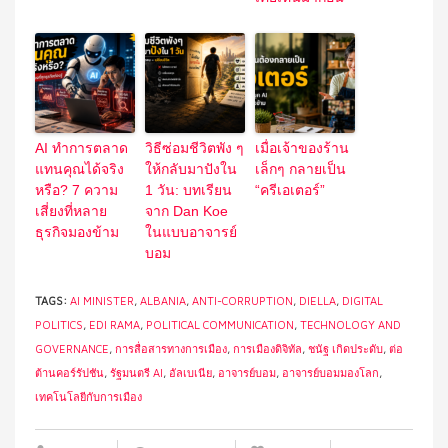
AI ทำการตลาด
วิธีซ่อมชีวิตพัง ๆ
เมื่อเจ้าของร้าน
แทนคุณได้จริง
ให้กลับมาปังใน
เล็กๆ กลายเป็น
หรือ? 7 ความ
1 วัน: บทเรียน
“ครีเอเตอร์”
เสี่ยงที่หลาย
จาก Dan Koe
ธุรกิจมองข้าม
ในแบบอาจารย์
บอม
TAGS:
AI MINISTER
,
ALBANIA
,
ANTI-CORRUPTION
,
DIELLA
,
DIGITAL
POLITICS
,
EDI RAMA
,
POLITICAL COMMUNICATION
,
TECHNOLOGY AND
GOVERNANCE
,
การสื่อสารทางการเมือง
,
การเมืองดิจิทัล
,
ชนัฐ เกิดประดับ
,
ต่อ
ต้านคอร์รัปชัน
,
รัฐมนตรี AI
,
อัลเบเนีย
,
อาจารย์บอม
,
อาจารย์บอมมองโลก
,
เทคโนโลยีกับการเมือง