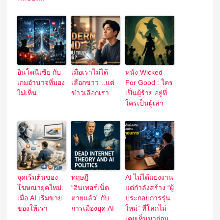
อินโดนีเซีย กับ
เมื่อเราไม่ได้
หนัง Wicked
เกมอำนาจที่มอง
เลือกข่าว…แต่
For Good : ใคร
ไม่เห็น
ข่าวเลือกเรา
เป็นผู้ร้าย อยู่ที่
ใครเป็นผู้เล่า
จุดเริ่มต้นของ
ทฤษฎี
AI ไม่ได้แย่งงาน
โฆษณายุคใหม่:
“อินเทอร์เน็ต
แต่กำลังสร้าง “ผู้
เมื่อ AI เริ่มขาย
ตายแล้ว” กับ
ประกอบการรุ่น
ของให้เรา
การเมืองยุค AI
ใหม่” ที่โลกไม่
เคยเห็นมาก่อน