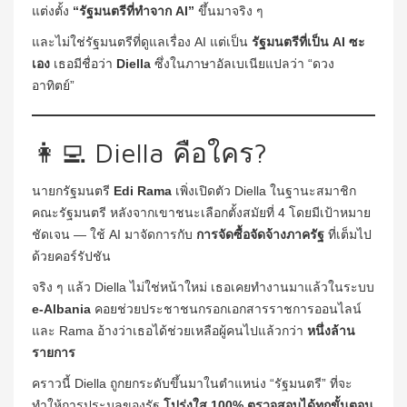
แต่งตั้ง
“รัฐมนตรีที่ทำจาก AI”
ขึ้นมาจริง ๆ
และไม่ใช่รัฐมนตรีที่ดูแลเรื่อง AI แต่เป็น
รัฐมนตรีที่เป็น AI ซะ
เอง
เธอมีชื่อว่า
Diella
ซึ่งในภาษาอัลเบเนียแปลว่า “ดวง
อาทิตย์”
👩‍💻 Diella คือใคร?
นายกรัฐมนตรี
Edi Rama
เพิ่งเปิดตัว Diella ในฐานะสมาชิก
คณะรัฐมนตรี หลังจากเขาชนะเลือกตั้งสมัยที่ 4 โดยมีเป้าหมาย
ชัดเจน — ใช้ AI มาจัดการกับ
การจัดซื้อจัดจ้างภาครัฐ
ที่เต็มไป
ด้วยคอร์รัปชัน
จริง ๆ แล้ว Diella ไม่ใช่หน้าใหม่ เธอเคยทำงานมาแล้วในระบบ
e-Albania
คอยช่วยประชาชนกรอกเอกสารราชการออนไลน์
และ Rama อ้างว่าเธอได้ช่วยเหลือผู้คนไปแล้วกว่า
หนึ่งล้าน
รายการ
คราวนี้ Diella ถูกยกระดับขึ้นมาในตำแหน่ง “รัฐมนตรี” ที่จะ
ทำให้การประมูลของรัฐ
โปร่งใส 100% ตรวจสอบได้ทุกขั้นตอน