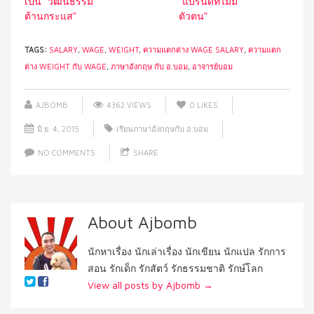
เป็น “วัฒนธรรม
“แบรนด์ที่ไม่มี
ต้านกระแส”
ตัวตน”
TAGS:
SALARY
,
WAGE
,
WEIGHT
,
ความแตกต่าง WAGE SALARY
,
ความแตก
ต่าง WEIGHT กับ WAGE
,
ภาษาอังกฤษ กับ อ.บอม
,
อาจารย์บอม
AJBOMB
4362 VIEWS
0
LIKES
มิ.ย. 4, 2015
เรียนภาษาอังกฤษกับ อ.บอม
NO COMMENTS
SHARE
About Ajbomb
นักหาเรื่อง นักเล่าเรื่อง นักเขียน นักแปล รักการ
สอน รักเด็ก รักสัตว์ รักธรรมชาติ รักษ์โลก
View all posts by Ajbomb
→