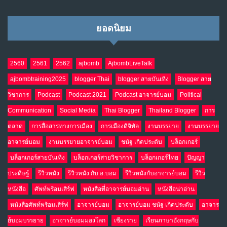
ยอดนิยม
2560
2561
2562
ajbomb
AjbombLiveTalk
ajbombtraining2025
blogger Thai
blogger สายบันเทิง
Blogger สาย
วิชาการ
Podcast
Podcast 2021
Podcast อาจารย์บอม
Political
Communication
Social Media
Thai Blogger
Thailand Blogger
การ
ตลาด
การสื่อสารทางการเมือง
การเมืองดิจิทัล
งานบรรยาย
งานบรรยาย
อาจารย์บอม
งานบรรยายอาจารย์บอม
ชนัฐ เกิดประดับ
บล็อกเกอร์
บล็อกเกอร์สายบันเทิง
บล็อกเกอร์สายวิชาการ
บล็อกเกอร์ไทย
ปัญญา
ประดิษฐ์
รีวิวหนัง
รีวิวหนัง กับ อ.บอม
รีวิวหนังกับอาจารย์บอม
รีวิว
หนังสือ
ศัพท์พร้อมเสิร์ฟ
หนังสือที่อาจารย์บอมอ่าน
หนังสือน่าอ่าน
หนังสือศัพท์พร้อมเสิร์ฟ
อาจารย์บอม
อาจารย์บอม ชนัฐ เกิดประดับ
อาจาร
ย์บอมบรรยาย
อาจารย์บอมมองโลก
เชียงราย
เรียนภาษาอังกฤษกับ