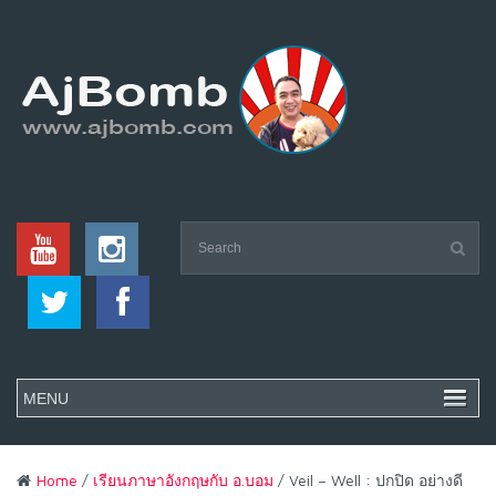
Home
/
เรียนภาษาอังกฤษกับ อ.บอม
/ Veil – Well : ปกปิด อย่างดี