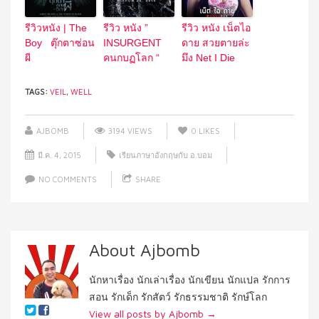
รีวิวหนัง | The
รีวิว หนัง ”
รีวิว หนัง เน็ตไอ
Boy ตุ๊กตาซ่อน
INSURGENT
ดาย สวยตายล่ะ
ผี
คนกบฏโลก “
มึง Net I Die
TAGS:
VEIL
,
WELL
AJBOMB
3194 VIEWS
0
LIKES
มี.ค. 4, 2015
เรียนภาษาอังกฤษกับ อ.บอม
NO COMMENTS
SHARE
About Ajbomb
นักหาเรื่อง นักเล่าเรื่อง นักเขียน นักแปล รักการ
สอน รักเด็ก รักสัตว์ รักธรรมชาติ รักษ์โลก
View all posts by Ajbomb
→