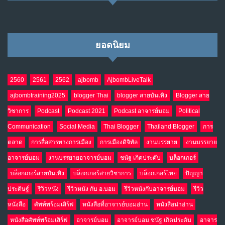
ยอดนิยม
2560
2561
2562
ajbomb
AjbombLiveTalk
ajbombtraining2025
blogger Thai
blogger สายบันเทิง
Blogger สาย
วิชาการ
Podcast
Podcast 2021
Podcast อาจารย์บอม
Political
Communication
Social Media
Thai Blogger
Thailand Blogger
การ
ตลาด
การสื่อสารทางการเมือง
การเมืองดิจิทัล
งานบรรยาย
งานบรรยาย
อาจารย์บอม
งานบรรยายอาจารย์บอม
ชนัฐ เกิดประดับ
บล็อกเกอร์
บล็อกเกอร์สายบันเทิง
บล็อกเกอร์สายวิชาการ
บล็อกเกอร์ไทย
ปัญญา
ประดิษฐ์
รีวิวหนัง
รีวิวหนัง กับ อ.บอม
รีวิวหนังกับอาจารย์บอม
รีวิว
หนังสือ
ศัพท์พร้อมเสิร์ฟ
หนังสือที่อาจารย์บอมอ่าน
หนังสือน่าอ่าน
หนังสือศัพท์พร้อมเสิร์ฟ
อาจารย์บอม
อาจารย์บอม ชนัฐ เกิดประดับ
อาจาร