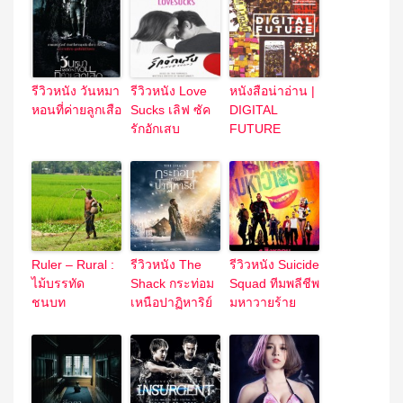
รีวิวหนัง วันหมา
รีวิวหนัง Love
หนังสือน่าอ่าน |
หอนที่ค่ายลูกเสือ
Sucks เลิฟ ซัค
DIGITAL
รักอักเสบ
FUTURE
Ruler – Rural :
รีวิวหนัง The
รีวิวหนัง Suicide
ไม้บรรทัด
Shack กระท่อม
Squad ทีมพลีชีพ
ชนบท
เหนือปาฏิหาริย์
มหาวายร้าย