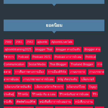
ยอดนิยม
2560
2561
2562
ajbomb
AjbombLiveTalk
ajbombtraining2025
blogger Thai
blogger สายบันเทิง
Blogger สาย
วิชาการ
Podcast
Podcast 2021
Podcast อาจารย์บอม
Political
Communication
Social Media
Thai Blogger
Thailand Blogger
การ
ตลาด
การสื่อสารทางการเมือง
การเมืองดิจิทัล
งานบรรยาย
งานบรรยาย
อาจารย์บอม
งานบรรยายอาจารย์บอม
ชนัฐ เกิดประดับ
บล็อกเกอร์
บล็อกเกอร์สายบันเทิง
บล็อกเกอร์สายวิชาการ
บล็อกเกอร์ไทย
ปัญญา
ประดิษฐ์
รีวิวหนัง
รีวิวหนัง กับ อ.บอม
รีวิวหนังกับอาจารย์บอม
รีวิว
หนังสือ
ศัพท์พร้อมเสิร์ฟ
หนังสือที่อาจารย์บอมอ่าน
หนังสือน่าอ่าน