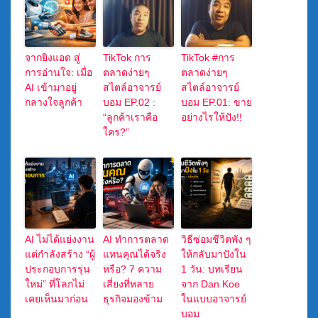
จากยิงแอด สู่
TikTok การ
TikTok #การ
การอ่านใจ: เมื่อ
ตลาดง่ายๆ
ตลาดง่ายๆ
AI เข้ามาอยู่
สไตล์อาจารย์
สไตล์อาจารย์
กลางใจลูกค้า
บอม EP.02 :
บอม EP.01: ขาย
“ลูกค้าเราคือ
อย่างไรให้ปัง!!
ใคร?”
AI ไม่ได้แย่งงาน
AI ทำการตลาด
วิธีซ่อมชีวิตพัง ๆ
แต่กำลังสร้าง “ผู้
แทนคุณได้จริง
ให้กลับมาปังใน
ประกอบการรุ่น
หรือ? 7 ความ
1 วัน: บทเรียน
ใหม่” ที่โลกไม่
เสี่ยงที่หลาย
จาก Dan Koe
เคยเห็นมาก่อน
ธุรกิจมองข้าม
ในแบบอาจารย์
บอม