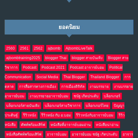
ยอดนิยม
2560
2561
2562
ajbomb
AjbombLiveTalk
ajbombtraining2025
blogger Thai
blogger สายบันเทิง
Blogger สาย
วิชาการ
Podcast
Podcast 2021
Podcast อาจารย์บอม
Political
Communication
Social Media
Thai Blogger
Thailand Blogger
การ
ตลาด
การสื่อสารทางการเมือง
การเมืองดิจิทัล
งานบรรยาย
งานบรรยาย
อาจารย์บอม
งานบรรยายอาจารย์บอม
ชนัฐ เกิดประดับ
บล็อกเกอร์
บล็อกเกอร์สายบันเทิง
บล็อกเกอร์สายวิชาการ
บล็อกเกอร์ไทย
ปัญญา
ประดิษฐ์
รีวิวหนัง
รีวิวหนัง กับ อ.บอม
รีวิวหนังกับอาจารย์บอม
รีวิว
หนังสือ
ศัพท์พร้อมเสิร์ฟ
หนังสือที่อาจารย์บอมอ่าน
หนังสือน่าอ่าน
หนังสือศัพท์พร้อมเสิร์ฟ
อาจารย์บอม
อาจารย์บอม ชนัฐ เกิดประดับ
อาจาร