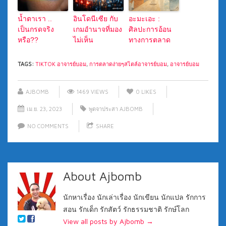
น้ำตาเรา ..
อินโดนีเซีย กับ
อะมะเอะ :
เป็นกรดจริง
เกมอำนาจที่มอง
ศิลปะการอ้อน
หรือ??
ไม่เห็น
ทางการตลาด
TAGS:
TIKTOK อาจารย์บอม
,
การตลาดง่ายๆสไตล์อาจารย์บอม
,
อาจารย์บอม
AJBOMB
1469 VIEWS
0
LIKES
เม.ย. 23, 2023
พูดจาประสา AJBOMB
NO COMMENTS
SHARE
About Ajbomb
นักหาเรื่อง นักเล่าเรื่อง นักเขียน นักแปล รักการ
สอน รักเด็ก รักสัตว์ รักธรรมชาติ รักษ์โลก
View all posts by Ajbomb
→