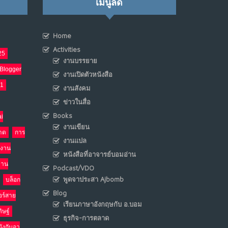
เมนูลัด
เมื่อโลกออนไลน์ กลายเป็น“ศาลเตี้ย”
8
Home
พ.ค. 4, 2026
NO COMMENTS
Activities
25
งานบรรยาย
Blogger
น้ำตาเรา .. เป็นกรดจริงหรือ??
งานเปิดตัวหนังสือ
9
21
งานสังคม
เม.ย. 19, 2026
NO COMMENTS
ข่าวในสื่อ
Books
i
อินโดนีเซีย กับเกมอำนาจที่มองไม่เห็น
10
งานเขียน
าด
การ
เม.ย. 19, 2026
งานแปล
NO COMMENTS
งาน
หนังสือที่อาจารย์บอมอ่าน
งาน
Podcast/VDO
พูดจาประสา Ajbomb
บล็อก
Blog
อร์สาย
เรียนภาษาอังกฤษกับ อ.บอม
ิษฐ์
ธุรกิจ-การตลาด
นังกับอา