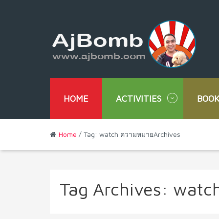
HOME
ACTIVITIES
BOOK
Home
/ Tag: watch ความหมายArchives
Tag Archives:
watc