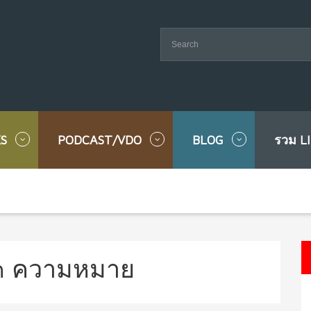
S
PODCAST/VDO
BLOG
รวม L
h ความหมาย