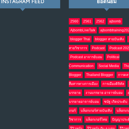
INSTAGRAM FEED
ยอดนิยม
2560
2561
2562
ajbomb
AjbombLiveTalk
ajbombtraining20
blogger Thai
blogger สายบันเทิง
สายวิชาการ
Podcast
Podcast 20
Podcast อาจารย์บอม
Political
Communication
Social Media
Tha
Blogger
Thailand Blogger
การตล
สื่อสารทางการเมือง
การเมืองดิจิทัล
บรรยาย
งานบรรยาย อาจารย์บอม
บรรยายอาจารย์บอม
ชนัฐ เกิดประดับ
เกอร์
บล็อกเกอร์สายบันเทิง
บล็อกเก
วิชาการ
บล็อกเกอร์ไทย
ปัญญาประด
รีวิวหนัง
รีวิวหนัง กับ อ.บอม
รีวิวห