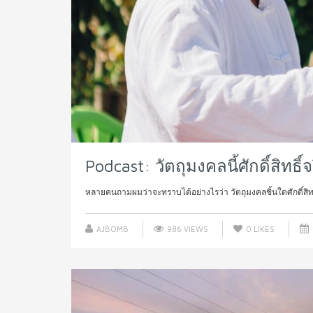
Podcast: วัตถุมงคลนี้ศักดิ์สิทธิ์
หลายคนถามผมว่าจะทราบได้อย่างไรว่า วัตถุมงคลชิ้นใดศักดิ์สิทธ
AJBOMB
986 VIEWS
0
LIKES