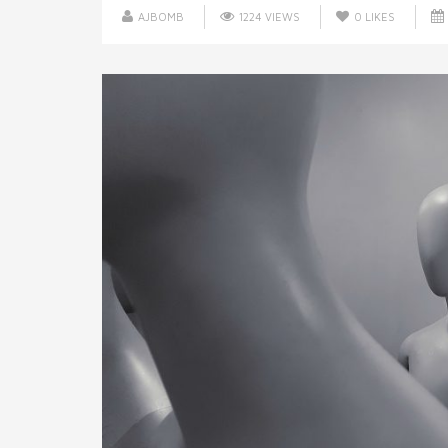
AJBOMB
1224 VIEWS
0
LIKES