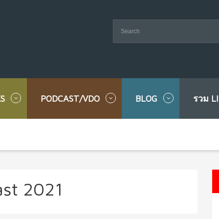
S
PODCAST/VDO
BLOG
รวม L
st 2021