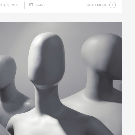
READ MORE
ส.ค. 9, 2021
SHARE