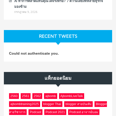
AI ทำการตลาดแทนคุณได้จริงหรือ? 7 ความเสี่ยงที่หลายธุรกิจ
มองข้าม
กรกฎาคม 9, 2026
RECENT TWEETS
Could not authenticate you.
แท็กยอดนิยม
2560
2561
2562
ajbomb
AjbombLiveTalk
ajbombtraining2025
blogger Thai
blogger สายบันเทิง
Blogger
สายวิชาการ
Podcast
Podcast 2021
Podcast อาจารย์บอม