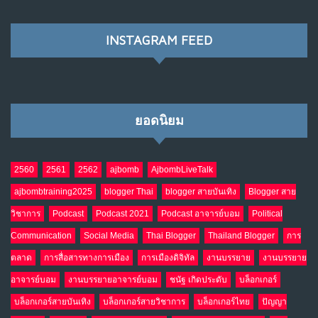
พ.ค. 28, 2026
NO COMMENTS
INSTAGRAM FEED
เมื่อโลกออนไลน์ กลายเป็น“ศาลเตี้ย”
8
พ.ค. 4, 2026
NO COMMENTS
ยอดนิยม
น้ำตาเรา .. เป็นกรดจริงหรือ??
9
เม.ย. 19, 2026
NO COMMENTS
2560
2561
2562
ajbomb
AjbombLiveTalk
ajbombtraining2025
blogger Thai
blogger สายบันเทิง
Blogger สาย
อินโดนีเซีย กับเกมอำนาจที่มองไม่เห็น
10
วิชาการ
Podcast
Podcast 2021
Podcast อาจารย์บอม
Political
เม.ย. 19, 2026
NO COMMENTS
Communication
Social Media
Thai Blogger
Thailand Blogger
การ
ตลาด
การสื่อสารทางการเมือง
การเมืองดิจิทัล
งานบรรยาย
งานบรรยาย
อาจารย์บอม
งานบรรยายอาจารย์บอม
ชนัฐ เกิดประดับ
บล็อกเกอร์
บล็อกเกอร์สายบันเทิง
บล็อกเกอร์สายวิชาการ
บล็อกเกอร์ไทย
ปัญญา