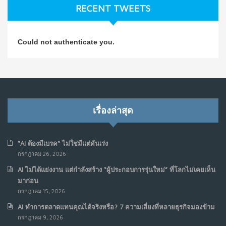
RECENT TWEETS
NO COMMENTS
วิธีซ่อมชีวิตพัง ๆ ให้กลับมาปังใน 1 วัน: บทเรียนจาก Dan
4
Could not authenticate you.
Koe ในแบบอาจารย์บอม
ก.ค. 9, 2026
NO COMMENTS
เมื่อการประท้วงไม่ได้อยู่แค่บนท้องถนน : การแฮ็กเว็บไซต์
5
รัฐอาจเป็นจุดเริ่มต้นของ “ขบวนการประท้วงดิจิทัล” ครั้งใหม่
เรื่องล่าสุด
ในฟิลิปปินส์
มิ.ย. 16, 2026
NO COMMENTS
“AI ต้องมีเบรค“ ไม่ใช่มีแต่คันเร่ง
กรกฎาคม 26, 2026
เมื่อเจ้าของร้านเล็กๆ กลายเป็น “ครีเอเตอร์”
6
AI ไม่ได้แย่งงาน แต่กำลังสร้าง “ผู้ประกอบการรุ่นใหม่” ที่โลกไม่เคยเห็น
มิ.ย. 12, 2026
มาก่อน
NO COMMENTS
กรกฎาคม 15, 2026
AI ทำการตลาดแทนคุณได้จริงหรือ? 7 ความเสี่ยงที่หลายธุรกิจมองข้าม
เมื่อรัฐบาลเริ่มคิดแบบแพลตฟอร์ม : AI กำลังเปลี่ยนรัฐ
7
กรกฎาคม 9, 2026
ราชการไปตลอดกาล