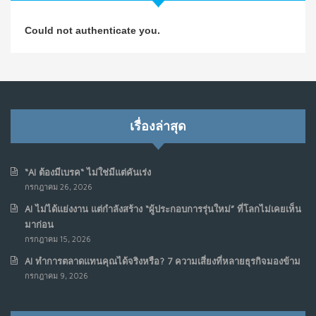
วิธีซ่อมชีวิตพัง ๆ ให้กลับมาปังใน 1 วัน: บทเรียนจาก Dan
4
Could not authenticate you.
Koe ในแบบอาจารย์บอม
ก.ค. 9, 2026
NO COMMENTS
เมื่อการประท้วงไม่ได้อยู่แค่บนท้องถนน : การแฮ็กเว็บไซต์
5
รัฐอาจเป็นจุดเริ่มต้นของ “ขบวนการประท้วงดิจิทัล” ครั้งใหม่
เรื่องล่าสุด
ในฟิลิปปินส์
มิ.ย. 16, 2026
NO COMMENTS
“AI ต้องมีเบรค“ ไม่ใช่มีแต่คันเร่ง
กรกฎาคม 26, 2026
เมื่อเจ้าของร้านเล็กๆ กลายเป็น “ครีเอเตอร์”
6
AI ไม่ได้แย่งงาน แต่กำลังสร้าง “ผู้ประกอบการรุ่นใหม่” ที่โลกไม่เคยเห็น
มิ.ย. 12, 2026
มาก่อน
NO COMMENTS
กรกฎาคม 15, 2026
AI ทำการตลาดแทนคุณได้จริงหรือ? 7 ความเสี่ยงที่หลายธุรกิจมองข้าม
เมื่อรัฐบาลเริ่มคิดแบบแพลตฟอร์ม : AI กำลังเปลี่ยนรัฐ
7
กรกฎาคม 9, 2026
ราชการไปตลอดกาล
พ.ค. 28, 2026
NO COMMENTS