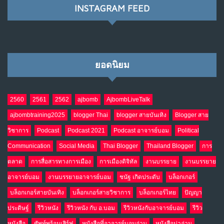
INSTAGRAM FEED
เมื่อโลกออนไลน์ กลายเป็น“ศาลเตี้ย”
8
พ.ค. 4, 2026
NO COMMENTS
ยอดนิยม
น้ำตาเรา .. เป็นกรดจริงหรือ??
9
เม.ย. 19, 2026
NO COMMENTS
2560
2561
2562
ajbomb
AjbombLiveTalk
ajbombtraining2025
blogger Thai
blogger สายบันเทิง
Blogger สาย
อินโดนีเซีย กับเกมอำนาจที่มองไม่เห็น
10
วิชาการ
Podcast
Podcast 2021
Podcast อาจารย์บอม
Political
เม.ย. 19, 2026
NO COMMENTS
Communication
Social Media
Thai Blogger
Thailand Blogger
การ
ตลาด
การสื่อสารทางการเมือง
การเมืองดิจิทัล
งานบรรยาย
งานบรรยาย
อาจารย์บอม
งานบรรยายอาจารย์บอม
ชนัฐ เกิดประดับ
บล็อกเกอร์
บล็อกเกอร์สายบันเทิง
บล็อกเกอร์สายวิชาการ
บล็อกเกอร์ไทย
ปัญญา
ประดิษฐ์
รีวิวหนัง
รีวิวหนัง กับ อ.บอม
รีวิวหนังกับอาจารย์บอม
รีวิว
หนังสือ
ศัพท์พร้อมเสิร์ฟ
หนังสือที่อาจารย์บอมอ่าน
หนังสือน่าอ่าน