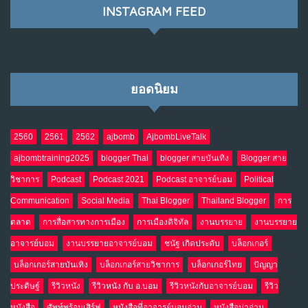
INSTAGRAM FEED
เมื่อโลกออนไลน์ กลายเป็น“ศาลเตี้ย”
8
พ.ค. 4, 2026
NO COMMENTS
ยอดนิยม
น้ำตาเรา .. เป็นกรดจริงหรือ??
9
เม.ย. 19, 2026
NO COMMENTS
2560
2561
2562
ajbomb
AjbombLiveTalk
ajbombtraining2025
blogger Thai
blogger สายบันเทิง
Blogger สาย
อินโดนีเซีย กับเกมอำนาจที่มองไม่เห็น
10
วิชาการ
Podcast
Podcast 2021
Podcast อาจารย์บอม
Political
เม.ย. 19, 2026
NO COMMENTS
Communication
Social Media
Thai Blogger
Thailand Blogger
การ
ตลาด
การสื่อสารทางการเมือง
การเมืองดิจิทัล
งานบรรยาย
งานบรรยาย
อาจารย์บอม
งานบรรยายอาจารย์บอม
ชนัฐ เกิดประดับ
บล็อกเกอร์
บล็อกเกอร์สายบันเทิง
บล็อกเกอร์สายวิชาการ
บล็อกเกอร์ไทย
ปัญญา
ประดิษฐ์
รีวิวหนัง
รีวิวหนัง กับ อ.บอม
รีวิวหนังกับอาจารย์บอม
รีวิว
หนังสือ
ศัพท์พร้อมเสิร์ฟ
หนังสือที่อาจารย์บอมอ่าน
หนังสือน่าอ่าน