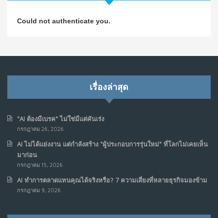
วิธีซ่อมชีวิตพัง ๆ ให้กลับมาปังใน 1 วัน: บทเรียนจาก Dan
4
Could not authenticate you.
Koe ในแบบอาจารย์บอม
ก.ค. 9, 2026
NO COMMENTS
เมื่อการประท้วงไม่ได้อยู่แค่บนท้องถนน : การแฮ็กเว็บไซต์
5
รัฐอาจเป็นจุดเริ่มต้นของ “ขบวนการประท้วงดิจิทัล” ครั้งใหม่
เรื่องล่าสุด
ในฟิลิปปินส์
มิ.ย. 16, 2026
NO COMMENTS
“AI ต้องมีเบรค“ ไม่ใช่มีแต่คันเร่ง
กรกฎาคม 26, 2026
เมื่อเจ้าของร้านเล็กๆ กลายเป็น “ครีเอเตอร์”
6
AI ไม่ได้แย่งงาน แต่กำลังสร้าง “ผู้ประกอบการรุ่นใหม่” ที่โลกไม่เคยเห็น
มิ.ย. 12, 2026
มาก่อน
NO COMMENTS
กรกฎาคม 15, 2026
AI ทำการตลาดแทนคุณได้จริงหรือ? 7 ความเสี่ยงที่หลายธุรกิจมองข้าม
เมื่อรัฐบาลเริ่มคิดแบบแพลตฟอร์ม : AI กำลังเปลี่ยนรัฐ
7
กรกฎาคม 9, 2026
ราชการไปตลอดกาล
พ.ค. 28, 2026
NO COMMENTS