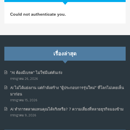
วิธีซ่อมชีวิตพัง ๆ ให้กลับมาปังใน 1 วัน: บทเรียนจาก Dan
4
Could not authenticate you.
Koe ในแบบอาจารย์บอม
ก.ค. 9, 2026
NO COMMENTS
เมื่อการประท้วงไม่ได้อยู่แค่บนท้องถนน : การแฮ็กเว็บไซต์
5
รัฐอาจเป็นจุดเริ่มต้นของ “ขบวนการประท้วงดิจิทัล” ครั้งใหม่
เรื่องล่าสุด
ในฟิลิปปินส์
มิ.ย. 16, 2026
NO COMMENTS
“AI ต้องมีเบรค“ ไม่ใช่มีแต่คันเร่ง
กรกฎาคม 26, 2026
เมื่อเจ้าของร้านเล็กๆ กลายเป็น “ครีเอเตอร์”
6
AI ไม่ได้แย่งงาน แต่กำลังสร้าง “ผู้ประกอบการรุ่นใหม่” ที่โลกไม่เคยเห็น
มิ.ย. 12, 2026
มาก่อน
NO COMMENTS
กรกฎาคม 15, 2026
AI ทำการตลาดแทนคุณได้จริงหรือ? 7 ความเสี่ยงที่หลายธุรกิจมองข้าม
เมื่อรัฐบาลเริ่มคิดแบบแพลตฟอร์ม : AI กำลังเปลี่ยนรัฐ
7
กรกฎาคม 9, 2026
ราชการไปตลอดกาล
พ.ค. 28, 2026