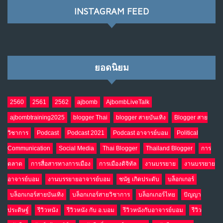
NO COMMENTS
INSTAGRAM FEED
เมื่อโลกออนไลน์ กลายเป็น“ศาลเตี้ย”
8
พ.ค. 4, 2026
NO COMMENTS
ยอดนิยม
น้ำตาเรา .. เป็นกรดจริงหรือ??
9
เม.ย. 19, 2026
NO COMMENTS
2560
2561
2562
ajbomb
AjbombLiveTalk
ajbombtraining2025
blogger Thai
blogger สายบันเทิง
Blogger สาย
อินโดนีเซีย กับเกมอำนาจที่มองไม่เห็น
10
วิชาการ
Podcast
Podcast 2021
Podcast อาจารย์บอม
Political
เม.ย. 19, 2026
NO COMMENTS
Communication
Social Media
Thai Blogger
Thailand Blogger
การ
ตลาด
การสื่อสารทางการเมือง
การเมืองดิจิทัล
งานบรรยาย
งานบรรยาย
อาจารย์บอม
งานบรรยายอาจารย์บอม
ชนัฐ เกิดประดับ
บล็อกเกอร์
บล็อกเกอร์สายบันเทิง
บล็อกเกอร์สายวิชาการ
บล็อกเกอร์ไทย
ปัญญา
ประดิษฐ์
รีวิวหนัง
รีวิวหนัง กับ อ.บอม
รีวิวหนังกับอาจารย์บอม
รีวิว