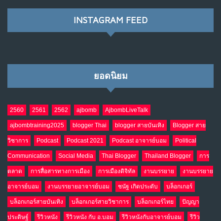
พ.ค. 28, 2026
NO COMMENTS
INSTAGRAM FEED
เมื่อโลกออนไลน์ กลายเป็น“ศาลเตี้ย”
8
พ.ค. 4, 2026
NO COMMENTS
ยอดนิยม
น้ำตาเรา .. เป็นกรดจริงหรือ??
9
เม.ย. 19, 2026
NO COMMENTS
2560
2561
2562
ajbomb
AjbombLiveTalk
ajbombtraining2025
blogger Thai
blogger สายบันเทิง
Blogger สาย
อินโดนีเซีย กับเกมอำนาจที่มองไม่เห็น
10
วิชาการ
Podcast
Podcast 2021
Podcast อาจารย์บอม
Political
เม.ย. 19, 2026
NO COMMENTS
Communication
Social Media
Thai Blogger
Thailand Blogger
การ
ตลาด
การสื่อสารทางการเมือง
การเมืองดิจิทัล
งานบรรยาย
งานบรรยาย
อาจารย์บอม
งานบรรยายอาจารย์บอม
ชนัฐ เกิดประดับ
บล็อกเกอร์
บล็อกเกอร์สายบันเทิง
บล็อกเกอร์สายวิชาการ
บล็อกเกอร์ไทย
ปัญญา
ประดิษฐ์
รีวิวหนัง
รีวิวหนัง กับ อ.บอม
รีวิวหนังกับอาจารย์บอม
รีวิว