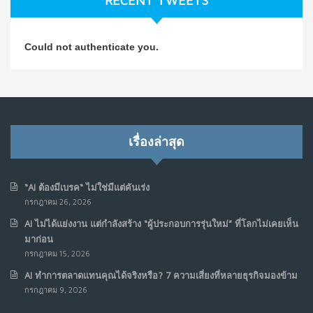
RECENT TWEETS
NO COMMENTS
วิธีซ่อมชีวิตพัง ๆ ให้กลับมาปังใน 1 วัน: บทเรียนจาก Dan
4
Could not authenticate you.
Koe ในแบบอาจารย์บอม
ก.ค. 9, 2026
NO COMMENTS
เมื่อการประท้วงไม่ได้อยู่แค่บนท้องถนน : การแฮ็กเว็บไซต์
5
รัฐอาจเป็นจุดเริ่มต้นของ “ขบวนการประท้วงดิจิทัล” ครั้งใหม่
เรื่องล่าสุด
ในฟิลิปปินส์
มิ.ย. 16, 2026
NO COMMENTS
“AI ต้องมีเบรค“ ไม่ใช่มีแต่คันเร่ง
กรกฎาคม 26, 2026
เมื่อเจ้าของร้านเล็กๆ กลายเป็น “ครีเอเตอร์”
6
AI ไม่ได้แย่งงาน แต่กำลังสร้าง “ผู้ประกอบการรุ่นใหม่” ที่โลกไม่เคยเห็น
มิ.ย. 12, 2026
มาก่อน
NO COMMENTS
กรกฎาคม 15, 2026
AI ทำการตลาดแทนคุณได้จริงหรือ? 7 ความเสี่ยงที่หลายธุรกิจมองข้าม
เมื่อรัฐบาลเริ่มคิดแบบแพลตฟอร์ม : AI กำลังเปลี่ยนรัฐ
7
กรกฎาคม 9, 2026
ราชการไปตลอดกาล