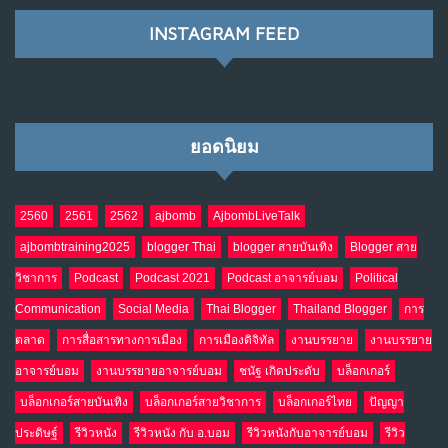
NO COMMENTS
INSTAGRAM FEED
เมื่อโลกออนไลน์ กลายเป็น“ศาลเตี้ย”
8
พ.ค. 4, 2026
NO COMMENTS
ยอดนิยม
น้ำตาเรา .. เป็นกรดจริงหรือ??
9
เม.ย. 19, 2026
NO COMMENTS
2560
2561
2562
ajbomb
AjbombLiveTalk
ajbombtraining2025
blogger Thai
blogger สายบันเทิง
Blogger สาย
อินโดนีเซีย กับเกมอำนาจที่มองไม่เห็น
10
วิชาการ
Podcast
Podcast 2021
Podcast อาจารย์บอม
Political
เม.ย. 19, 2026
NO COMMENTS
Communication
Social Media
Thai Blogger
Thailand Blogger
การ
ตลาด
การสื่อสารทางการเมือง
การเมืองดิจิทัล
งานบรรยาย
งานบรรยาย
อาจารย์บอม
งานบรรยายอาจารย์บอม
ชนัฐ เกิดประดับ
บล็อกเกอร์
บล็อกเกอร์สายบันเทิง
บล็อกเกอร์สายวิชาการ
บล็อกเกอร์ไทย
ปัญญา
ประดิษฐ์
รีวิวหนัง
รีวิวหนัง กับ อ.บอม
รีวิวหนังกับอาจารย์บอม
รีวิว