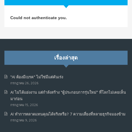
วิธีซ่อมชีวิตพัง ๆ ให้กลับมาปังใน 1 วัน: บทเรียนจาก Dan
4
Could not authenticate you.
Koe ในแบบอาจารย์บอม
ก.ค. 9, 2026
NO COMMENTS
เมื่อการประท้วงไม่ได้อยู่แค่บนท้องถนน : การแฮ็กเว็บไซต์
5
รัฐอาจเป็นจุดเริ่มต้นของ “ขบวนการประท้วงดิจิทัล” ครั้งใหม่
เรื่องล่าสุด
ในฟิลิปปินส์
มิ.ย. 16, 2026
NO COMMENTS
“AI ต้องมีเบรค“ ไม่ใช่มีแต่คันเร่ง
กรกฎาคม 26, 2026
เมื่อเจ้าของร้านเล็กๆ กลายเป็น “ครีเอเตอร์”
6
AI ไม่ได้แย่งงาน แต่กำลังสร้าง “ผู้ประกอบการรุ่นใหม่” ที่โลกไม่เคยเห็น
มิ.ย. 12, 2026
มาก่อน
NO COMMENTS
กรกฎาคม 15, 2026
AI ทำการตลาดแทนคุณได้จริงหรือ? 7 ความเสี่ยงที่หลายธุรกิจมองข้าม
เมื่อรัฐบาลเริ่มคิดแบบแพลตฟอร์ม : AI กำลังเปลี่ยนรัฐ
7
กรกฎาคม 9, 2026
ราชการไปตลอดกาล
พ.ค. 28, 2026