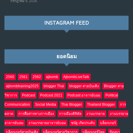
กรกฎาคม 9, 2026
ราชการไปตลอดกาล
พ.ค. 28, 2026
NO COMMENTS
INSTAGRAM FEED
เมื่อโลกออนไลน์ กลายเป็น“ศาลเตี้ย”
8
พ.ค. 4, 2026
NO COMMENTS
ยอดนิยม
น้ำตาเรา .. เป็นกรดจริงหรือ??
9
เม.ย. 19, 2026
NO COMMENTS
2560
2561
2562
ajbomb
AjbombLiveTalk
ajbombtraining2025
blogger Thai
blogger สายบันเทิง
Blogger สาย
อินโดนีเซีย กับเกมอำนาจที่มองไม่เห็น
10
วิชาการ
Podcast
Podcast 2021
Podcast อาจารย์บอม
Political
เม.ย. 19, 2026
NO COMMENTS
Communication
Social Media
Thai Blogger
Thailand Blogger
การ
ตลาด
การสื่อสารทางการเมือง
การเมืองดิจิทัล
งานบรรยาย
งานบรรยาย
อาจารย์บอม
งานบรรยายอาจารย์บอม
ชนัฐ เกิดประดับ
บล็อกเกอร์
บล็อกเกอร์สายบันเทิง
บล็อกเกอร์สายวิชาการ
บล็อกเกอร์ไทย
ปัญญา