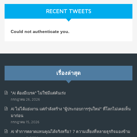
ก.ค. 9, 2026
RECENT TWEETS
NO COMMENTS
วิธีซ่อมชีวิตพัง ๆ ให้กลับมาปังใน 1 วัน: บทเรียนจาก Dan
4
Could not authenticate you.
Koe ในแบบอาจารย์บอม
ก.ค. 9, 2026
NO COMMENTS
เมื่อการประท้วงไม่ได้อยู่แค่บนท้องถนน : การแฮ็กเว็บไซต์
5
รัฐอาจเป็นจุดเริ่มต้นของ “ขบวนการประท้วงดิจิทัล” ครั้งใหม่
เรื่องล่าสุด
ในฟิลิปปินส์
มิ.ย. 16, 2026
NO COMMENTS
“AI ต้องมีเบรค“ ไม่ใช่มีแต่คันเร่ง
กรกฎาคม 26, 2026
เมื่อเจ้าของร้านเล็กๆ กลายเป็น “ครีเอเตอร์”
6
AI ไม่ได้แย่งงาน แต่กำลังสร้าง “ผู้ประกอบการรุ่นใหม่” ที่โลกไม่เคยเห็น
มิ.ย. 12, 2026
มาก่อน
NO COMMENTS
กรกฎาคม 15, 2026
AI ทำการตลาดแทนคุณได้จริงหรือ? 7 ความเสี่ยงที่หลายธุรกิจมองข้าม
เมื่อรัฐบาลเริ่มคิดแบบแพลตฟอร์ม : AI กำลังเปลี่ยนรัฐ
7