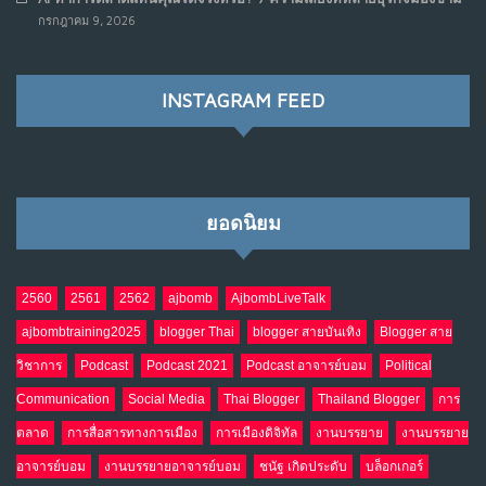
เมื่อรัฐบาลเริ่มคิดแบบแพลตฟอร์ม : AI กำลังเปลี่ยนรัฐ
7
กรกฎาคม 9, 2026
ราชการไปตลอดกาล
พ.ค. 28, 2026
NO COMMENTS
INSTAGRAM FEED
เมื่อโลกออนไลน์ กลายเป็น“ศาลเตี้ย”
8
พ.ค. 4, 2026
NO COMMENTS
ยอดนิยม
น้ำตาเรา .. เป็นกรดจริงหรือ??
9
เม.ย. 19, 2026
NO COMMENTS
2560
2561
2562
ajbomb
AjbombLiveTalk
ajbombtraining2025
blogger Thai
blogger สายบันเทิง
Blogger สาย
อินโดนีเซีย กับเกมอำนาจที่มองไม่เห็น
10
วิชาการ
Podcast
Podcast 2021
Podcast อาจารย์บอม
Political
เม.ย. 19, 2026
NO COMMENTS
Communication
Social Media
Thai Blogger
Thailand Blogger
การ
ตลาด
การสื่อสารทางการเมือง
การเมืองดิจิทัล
งานบรรยาย
งานบรรยาย
อาจารย์บอม
งานบรรยายอาจารย์บอม
ชนัฐ เกิดประดับ
บล็อกเกอร์