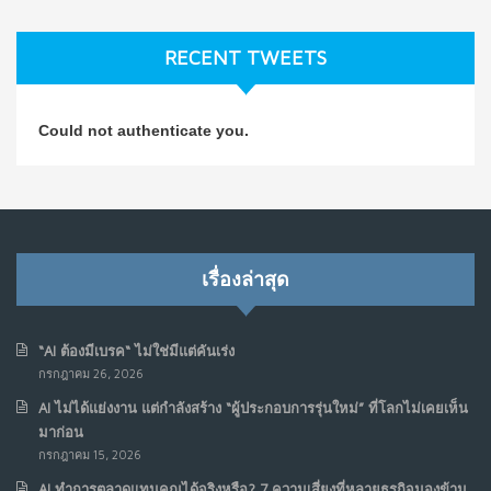
ธุรกิจมองข้าม
ก.ค. 9, 2026
RECENT TWEETS
NO COMMENTS
วิธีซ่อมชีวิตพัง ๆ ให้กลับมาปังใน 1 วัน: บทเรียนจาก Dan
4
Could not authenticate you.
Koe ในแบบอาจารย์บอม
ก.ค. 9, 2026
NO COMMENTS
เมื่อการประท้วงไม่ได้อยู่แค่บนท้องถนน : การแฮ็กเว็บไซต์
5
รัฐอาจเป็นจุดเริ่มต้นของ “ขบวนการประท้วงดิจิทัล” ครั้งใหม่
เรื่องล่าสุด
ในฟิลิปปินส์
มิ.ย. 16, 2026
NO COMMENTS
“AI ต้องมีเบรค“ ไม่ใช่มีแต่คันเร่ง
กรกฎาคม 26, 2026
เมื่อเจ้าของร้านเล็กๆ กลายเป็น “ครีเอเตอร์”
6
AI ไม่ได้แย่งงาน แต่กำลังสร้าง “ผู้ประกอบการรุ่นใหม่” ที่โลกไม่เคยเห็น
มิ.ย. 12, 2026
มาก่อน
NO COMMENTS
กรกฎาคม 15, 2026
AI ทำการตลาดแทนคุณได้จริงหรือ? 7 ความเสี่ยงที่หลายธุรกิจมองข้าม