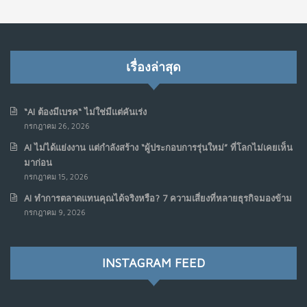
NO COMMENTS
เมื่อการประท้วงไม่ได้อยู่แค่บนท้องถนน : การแฮ็กเว็บไซต์
5
รัฐอาจเป็นจุดเริ่มต้นของ “ขบวนการประท้วงดิจิทัล” ครั้งใหม่
เรื่องล่าสุด
ในฟิลิปปินส์
มิ.ย. 16, 2026
NO COMMENTS
“AI ต้องมีเบรค“ ไม่ใช่มีแต่คันเร่ง
กรกฎาคม 26, 2026
เมื่อเจ้าของร้านเล็กๆ กลายเป็น “ครีเอเตอร์”
6
AI ไม่ได้แย่งงาน แต่กำลังสร้าง “ผู้ประกอบการรุ่นใหม่” ที่โลกไม่เคยเห็น
มิ.ย. 12, 2026
มาก่อน
NO COMMENTS
กรกฎาคม 15, 2026
AI ทำการตลาดแทนคุณได้จริงหรือ? 7 ความเสี่ยงที่หลายธุรกิจมองข้าม
เมื่อรัฐบาลเริ่มคิดแบบแพลตฟอร์ม : AI กำลังเปลี่ยนรัฐ
7
กรกฎาคม 9, 2026
ราชการไปตลอดกาล
พ.ค. 28, 2026
NO COMMENTS
INSTAGRAM FEED
เมื่อโลกออนไลน์ กลายเป็น“ศาลเตี้ย”
8
พ.ค. 4, 2026