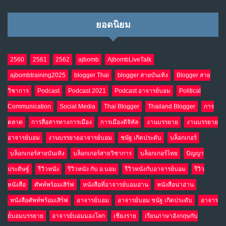
NO COMMENTS
ยอดนิยม
น้ำตาเรา .. เป็นกรดจริงหรือ??
9
เม.ย. 19, 2026
NO COMMENTS
2560
2561
2562
ajbomb
AjbombLiveTalk
ajbombtraining2025
blogger Thai
blogger สายบันเทิง
Blogger สาย
อินโดนีเซีย กับเกมอำนาจที่มองไม่เห็น
10
วิชาการ
Podcast
Podcast 2021
Podcast อาจารย์บอม
Political
เม.ย. 19, 2026
NO COMMENTS
Communication
Social Media
Thai Blogger
Thailand Blogger
การ
ตลาด
การสื่อสารทางการเมือง
การเมืองดิจิทัล
งานบรรยาย
งานบรรยาย
อาจารย์บอม
งานบรรยายอาจารย์บอม
ชนัฐ เกิดประดับ
บล็อกเกอร์
บล็อกเกอร์สายบันเทิง
บล็อกเกอร์สายวิชาการ
บล็อกเกอร์ไทย
ปัญญา
ประดิษฐ์
รีวิวหนัง
รีวิวหนัง กับ อ.บอม
รีวิวหนังกับอาจารย์บอม
รีวิว
หนังสือ
ศัพท์พร้อมเสิร์ฟ
หนังสือที่อาจารย์บอมอ่าน
หนังสือน่าอ่าน
หนังสือศัพท์พร้อมเสิร์ฟ
อาจารย์บอม
อาจารย์บอม ชนัฐ เกิดประดับ
อาจาร
ย์บอมบรรยาย
อาจารย์บอมมองโลก
เชียงราย
เรียนภาษาอังกฤษกับ