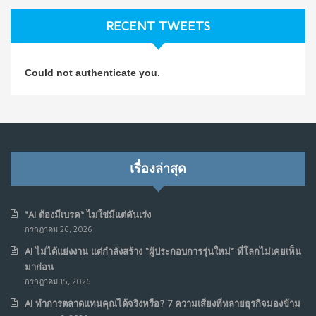
ก.ค. 9, 2026
RECENT TWEETS
NO COMMENTS
วิธีซ่อมชีวิตพัง ๆ ให้กลับมาปังใน 1 วัน: บทเรียนจาก Dan
4
Could not authenticate you.
Koe ในแบบอาจารย์บอม
ก.ค. 9, 2026
NO COMMENTS
เมื่อการประท้วงไม่ได้อยู่แค่บนท้องถนน : การแฮ็กเว็บไซต์
5
รัฐอาจเป็นจุดเริ่มต้นของ “ขบวนการประท้วงดิจิทัล” ครั้งใหม่
เรื่องล่าสุด
ในฟิลิปปินส์
มิ.ย. 16, 2026
NO COMMENTS
“AI ต้องมีเบรค“ ไม่ใช่มีแต่คันเร่ง
กรกฎาคม 26, 2026
เมื่อเจ้าของร้านเล็กๆ กลายเป็น “ครีเอเตอร์”
6
AI ไม่ได้แย่งงาน แต่กำลังสร้าง “ผู้ประกอบการรุ่นใหม่” ที่โลกไม่เคยเห็น
มิ.ย. 12, 2026
มาก่อน
NO COMMENTS
กรกฎาคม 15, 2026
AI ทำการตลาดแทนคุณได้จริงหรือ? 7 ความเสี่ยงที่หลายธุรกิจมองข้าม
เมื่อรัฐบาลเริ่มคิดแบบแพลตฟอร์ม : AI กำลังเปลี่ยนรัฐ
7