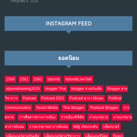
กรกฎาคม 9, 2026
ราชการไปตลอดกาล
พ.ค. 28, 2026
NO COMMENTS
INSTAGRAM FEED
เมื่อโลกออนไลน์ กลายเป็น“ศาลเตี้ย”
8
พ.ค. 4, 2026
NO COMMENTS
ยอดนิยม
น้ำตาเรา .. เป็นกรดจริงหรือ??
9
เม.ย. 19, 2026
NO COMMENTS
2560
2561
2562
ajbomb
AjbombLiveTalk
ajbombtraining2025
blogger Thai
blogger สายบันเทิง
Blogger สาย
อินโดนีเซีย กับเกมอำนาจที่มองไม่เห็น
10
วิชาการ
Podcast
Podcast 2021
Podcast อาจารย์บอม
Political
เม.ย. 19, 2026
NO COMMENTS
Communication
Social Media
Thai Blogger
Thailand Blogger
การ
ตลาด
การสื่อสารทางการเมือง
การเมืองดิจิทัล
งานบรรยาย
งานบรรยาย
อาจารย์บอม
งานบรรยายอาจารย์บอม
ชนัฐ เกิดประดับ
บล็อกเกอร์
บล็อกเกอร์สายบันเทิง
บล็อกเกอร์สายวิชาการ
บล็อกเกอร์ไทย
ปัญญา