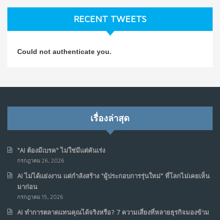
ก.ค. 9, 2026
RECENT TWEETS
NO COMMENTS
วิธีซ่อมชีวิตพัง ๆ ให้กลับมาปังใน 1 วัน: บทเรียนจาก Dan
4
Could not authenticate you.
Koe ในแบบอาจารย์บอม
ก.ค. 9, 2026
NO COMMENTS
เมื่อการประท้วงไม่ได้อยู่แค่บนท้องถนน : การแฮ็กเว็บไซต์
5
รัฐอาจเป็นจุดเริ่มต้นของ “ขบวนการประท้วงดิจิทัล” ครั้งใหม่
เรื่องล่าสุด
ในฟิลิปปินส์
มิ.ย. 16, 2026
NO COMMENTS
“AI ต้องมีเบรค“ ไม่ใช่มีแต่คันเร่ง
กรกฎาคม 26, 2026
เมื่อเจ้าของร้านเล็กๆ กลายเป็น “ครีเอเตอร์”
6
AI ไม่ได้แย่งงาน แต่กำลังสร้าง “ผู้ประกอบการรุ่นใหม่” ที่โลกไม่เคยเห็น
มิ.ย. 12, 2026
มาก่อน
NO COMMENTS
กรกฎาคม 15, 2026
AI ทำการตลาดแทนคุณได้จริงหรือ? 7 ความเสี่ยงที่หลายธุรกิจมองข้าม
เมื่อรัฐบาลเริ่มคิดแบบแพลตฟอร์ม : AI กำลังเปลี่ยนรัฐ
7