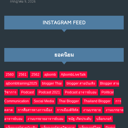
กรกฎาคม 9, 2026
ราชการไปตลอดกาล
พ.ค. 28, 2026
NO COMMENTS
INSTAGRAM FEED
เมื่อโลกออนไลน์ กลายเป็น“ศาลเตี้ย”
8
พ.ค. 4, 2026
NO COMMENTS
ยอดนิยม
น้ำตาเรา .. เป็นกรดจริงหรือ??
9
เม.ย. 19, 2026
NO COMMENTS
2560
2561
2562
ajbomb
AjbombLiveTalk
ajbombtraining2025
blogger Thai
blogger สายบันเทิง
Blogger สาย
อินโดนีเซีย กับเกมอำนาจที่มองไม่เห็น
10
วิชาการ
Podcast
Podcast 2021
Podcast อาจารย์บอม
Political
เม.ย. 19, 2026
NO COMMENTS
Communication
Social Media
Thai Blogger
Thailand Blogger
การ
ตลาด
การสื่อสารทางการเมือง
การเมืองดิจิทัล
งานบรรยาย
งานบรรยาย
อาจารย์บอม
งานบรรยายอาจารย์บอม
ชนัฐ เกิดประดับ
บล็อกเกอร์
บล็อกเกอร์สายบันเทิง
บล็อกเกอร์สายวิชาการ
บล็อกเกอร์ไทย
ปัญญา