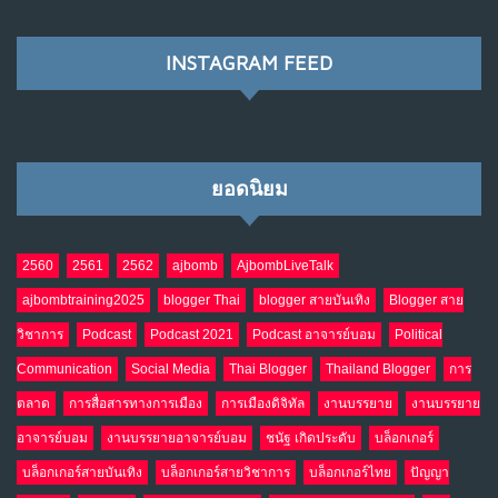
พ.ค. 28, 2026
NO COMMENTS
INSTAGRAM FEED
เมื่อโลกออนไลน์ กลายเป็น“ศาลเตี้ย”
8
พ.ค. 4, 2026
NO COMMENTS
ยอดนิยม
น้ำตาเรา .. เป็นกรดจริงหรือ??
9
เม.ย. 19, 2026
NO COMMENTS
2560
2561
2562
ajbomb
AjbombLiveTalk
ajbombtraining2025
blogger Thai
blogger สายบันเทิง
Blogger สาย
อินโดนีเซีย กับเกมอำนาจที่มองไม่เห็น
10
วิชาการ
Podcast
Podcast 2021
Podcast อาจารย์บอม
Political
เม.ย. 19, 2026
NO COMMENTS
Communication
Social Media
Thai Blogger
Thailand Blogger
การ
ตลาด
การสื่อสารทางการเมือง
การเมืองดิจิทัล
งานบรรยาย
งานบรรยาย
อาจารย์บอม
งานบรรยายอาจารย์บอม
ชนัฐ เกิดประดับ
บล็อกเกอร์
บล็อกเกอร์สายบันเทิง
บล็อกเกอร์สายวิชาการ
บล็อกเกอร์ไทย
ปัญญา