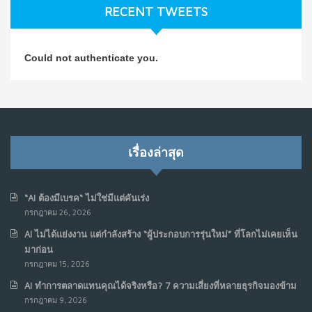
RECENT TWEETS
NO COMMENTS
วิธีซ่อมชีวิตพัง ๆ ให้กลับมาปังใน 1 วัน: บทเรียนจาก Dan
4
Could not authenticate you.
Koe ในแบบอาจารย์บอม
ก.ค. 9, 2026
NO COMMENTS
เมื่อการประท้วงไม่ได้อยู่แค่บนท้องถนน : การแฮ็กเว็บไซต์
5
รัฐอาจเป็นจุดเริ่มต้นของ “ขบวนการประท้วงดิจิทัล” ครั้งใหม่
เรื่องล่าสุด
ในฟิลิปปินส์
มิ.ย. 16, 2026
NO COMMENTS
“AI ต้องมีเบรค“ ไม่ใช่มีแต่คันเร่ง
กรกฎาคม 26, 2026
เมื่อเจ้าของร้านเล็กๆ กลายเป็น “ครีเอเตอร์”
6
AI ไม่ได้แย่งงาน แต่กำลังสร้าง “ผู้ประกอบการรุ่นใหม่” ที่โลกไม่เคยเห็น
มิ.ย. 12, 2026
มาก่อน
NO COMMENTS
กรกฎาคม 15, 2026
AI ทำการตลาดแทนคุณได้จริงหรือ? 7 ความเสี่ยงที่หลายธุรกิจมองข้าม
เมื่อรัฐบาลเริ่มคิดแบบแพลตฟอร์ม : AI กำลังเปลี่ยนรัฐ
7
กรกฎาคม 9, 2026
ราชการไปตลอดกาล