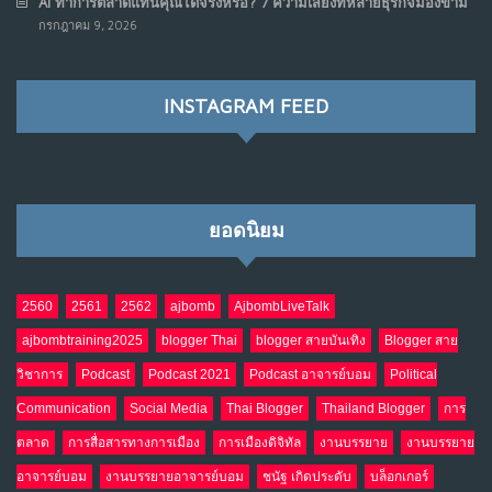
AI ทำการตลาดแทนคุณได้จริงหรือ? 7 ความเสี่ยงที่หลายธุรกิจมองข้าม
เมื่อรัฐบาลเริ่มคิดแบบแพลตฟอร์ม : AI กำลังเปลี่ยนรัฐ
7
กรกฎาคม 9, 2026
ราชการไปตลอดกาล
พ.ค. 28, 2026
NO COMMENTS
INSTAGRAM FEED
เมื่อโลกออนไลน์ กลายเป็น“ศาลเตี้ย”
8
พ.ค. 4, 2026
NO COMMENTS
ยอดนิยม
น้ำตาเรา .. เป็นกรดจริงหรือ??
9
เม.ย. 19, 2026
NO COMMENTS
2560
2561
2562
ajbomb
AjbombLiveTalk
ajbombtraining2025
blogger Thai
blogger สายบันเทิง
Blogger สาย
อินโดนีเซีย กับเกมอำนาจที่มองไม่เห็น
10
วิชาการ
Podcast
Podcast 2021
Podcast อาจารย์บอม
Political
เม.ย. 19, 2026
NO COMMENTS
Communication
Social Media
Thai Blogger
Thailand Blogger
การ
ตลาด
การสื่อสารทางการเมือง
การเมืองดิจิทัล
งานบรรยาย
งานบรรยาย
อาจารย์บอม
งานบรรยายอาจารย์บอม
ชนัฐ เกิดประดับ
บล็อกเกอร์