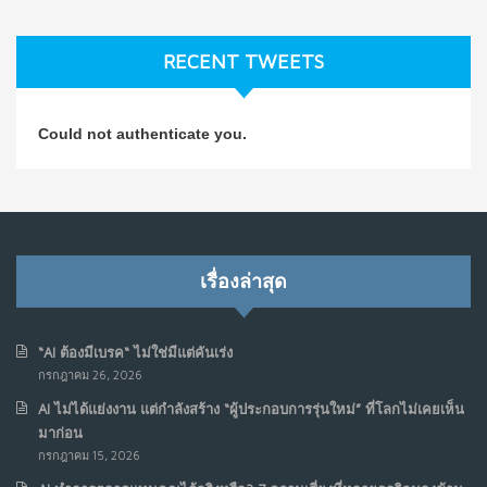
ธุรกิจมองข้าม
ก.ค. 9, 2026
RECENT TWEETS
NO COMMENTS
วิธีซ่อมชีวิตพัง ๆ ให้กลับมาปังใน 1 วัน: บทเรียนจาก Dan
4
Could not authenticate you.
Koe ในแบบอาจารย์บอม
ก.ค. 9, 2026
NO COMMENTS
เมื่อการประท้วงไม่ได้อยู่แค่บนท้องถนน : การแฮ็กเว็บไซต์
5
รัฐอาจเป็นจุดเริ่มต้นของ “ขบวนการประท้วงดิจิทัล” ครั้งใหม่
เรื่องล่าสุด
ในฟิลิปปินส์
มิ.ย. 16, 2026
NO COMMENTS
“AI ต้องมีเบรค“ ไม่ใช่มีแต่คันเร่ง
กรกฎาคม 26, 2026
เมื่อเจ้าของร้านเล็กๆ กลายเป็น “ครีเอเตอร์”
6
AI ไม่ได้แย่งงาน แต่กำลังสร้าง “ผู้ประกอบการรุ่นใหม่” ที่โลกไม่เคยเห็น
มิ.ย. 12, 2026
มาก่อน
NO COMMENTS
กรกฎาคม 15, 2026