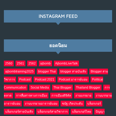
พ.ค. 28, 2026
NO COMMENTS
INSTAGRAM FEED
เมื่อโลกออนไลน์ กลายเป็น“ศาลเตี้ย”
8
พ.ค. 4, 2026
NO COMMENTS
ยอดนิยม
น้ำตาเรา .. เป็นกรดจริงหรือ??
9
เม.ย. 19, 2026
NO COMMENTS
2560
2561
2562
ajbomb
AjbombLiveTalk
ajbombtraining2025
blogger Thai
blogger สายบันเทิง
Blogger สาย
อินโดนีเซีย กับเกมอำนาจที่มองไม่เห็น
10
วิชาการ
Podcast
Podcast 2021
Podcast อาจารย์บอม
Political
เม.ย. 19, 2026
NO COMMENTS
Communication
Social Media
Thai Blogger
Thailand Blogger
การ
ตลาด
การสื่อสารทางการเมือง
การเมืองดิจิทัล
งานบรรยาย
งานบรรยาย
อาจารย์บอม
งานบรรยายอาจารย์บอม
ชนัฐ เกิดประดับ
บล็อกเกอร์
บล็อกเกอร์สายบันเทิง
บล็อกเกอร์สายวิชาการ
บล็อกเกอร์ไทย
ปัญญา