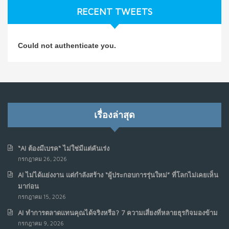
ก.ค. 9, 2026
RECENT TWEETS
NO COMMENTS
วิธีซ่อมชีวิตพัง ๆ ให้กลับมาปังใน 1 วัน: บทเรียนจาก Dan
4
Could not authenticate you.
Koe ในแบบอาจารย์บอม
ก.ค. 9, 2026
NO COMMENTS
เมื่อการประท้วงไม่ได้อยู่แค่บนท้องถนน : การแฮ็กเว็บไซต์
5
รัฐอาจเป็นจุดเริ่มต้นของ “ขบวนการประท้วงดิจิทัล” ครั้งใหม่
เรื่องล่าสุด
ในฟิลิปปินส์
มิ.ย. 16, 2026
NO COMMENTS
“AI ต้องมีเบรค“ ไม่ใช่มีแต่คันเร่ง
กรกฎาคม 26, 2026
เมื่อเจ้าของร้านเล็กๆ กลายเป็น “ครีเอเตอร์”
6
AI ไม่ได้แย่งงาน แต่กำลังสร้าง “ผู้ประกอบการรุ่นใหม่” ที่โลกไม่เคยเห็น
มิ.ย. 12, 2026
มาก่อน
NO COMMENTS
กรกฎาคม 15, 2026
AI ทำการตลาดแทนคุณได้จริงหรือ? 7 ความเสี่ยงที่หลายธุรกิจมองข้าม
เมื่อรัฐบาลเริ่มคิดแบบแพลตฟอร์ม : AI กำลังเปลี่ยนรัฐ
7
กรกฎาคม 9, 2026
ราชการไปตลอดกาล