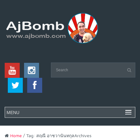
Home
/ Tag: สฤณี อาชวานันทกุลArchives