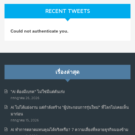
ก.ค. 9, 2026
RECENT TWEETS
NO COMMENTS
วิธีซ่อมชีวิตพัง ๆ ให้กลับมาปังใน 1 วัน: บทเรียนจาก Dan
4
Could not authenticate you.
Koe ในแบบอาจารย์บอม
ก.ค. 9, 2026
NO COMMENTS
เมื่อการประท้วงไม่ได้อยู่แค่บนท้องถนน : การแฮ็กเว็บไซต์
5
รัฐอาจเป็นจุดเริ่มต้นของ “ขบวนการประท้วงดิจิทัล” ครั้งใหม่
เรื่องล่าสุด
ในฟิลิปปินส์
มิ.ย. 16, 2026
NO COMMENTS
“AI ต้องมีเบรค“ ไม่ใช่มีแต่คันเร่ง
กรกฎาคม 26, 2026
เมื่อเจ้าของร้านเล็กๆ กลายเป็น “ครีเอเตอร์”
6
AI ไม่ได้แย่งงาน แต่กำลังสร้าง “ผู้ประกอบการรุ่นใหม่” ที่โลกไม่เคยเห็น
มิ.ย. 12, 2026
มาก่อน
NO COMMENTS
กรกฎาคม 15, 2026
AI ทำการตลาดแทนคุณได้จริงหรือ? 7 ความเสี่ยงที่หลายธุรกิจมองข้าม
เมื่อรัฐบาลเริ่มคิดแบบแพลตฟอร์ม : AI กำลังเปลี่ยนรัฐ
7