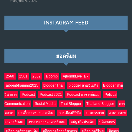
กรกฎาคม 9, 2026
ราชการไปตลอดกาล
พ.ค. 28, 2026
NO COMMENTS
INSTAGRAM FEED
เมื่อโลกออนไลน์ กลายเป็น“ศาลเตี้ย”
8
พ.ค. 4, 2026
NO COMMENTS
ยอดนิยม
น้ำตาเรา .. เป็นกรดจริงหรือ??
9
เม.ย. 19, 2026
NO COMMENTS
2560
2561
2562
ajbomb
AjbombLiveTalk
ajbombtraining2025
blogger Thai
blogger สายบันเทิง
Blogger สาย
อินโดนีเซีย กับเกมอำนาจที่มองไม่เห็น
10
วิชาการ
Podcast
Podcast 2021
Podcast อาจารย์บอม
Political
เม.ย. 19, 2026
NO COMMENTS
Communication
Social Media
Thai Blogger
Thailand Blogger
การ
ตลาด
การสื่อสารทางการเมือง
การเมืองดิจิทัล
งานบรรยาย
งานบรรยาย
อาจารย์บอม
งานบรรยายอาจารย์บอม
ชนัฐ เกิดประดับ
บล็อกเกอร์
บล็อกเกอร์สายบันเทิง
บล็อกเกอร์สายวิชาการ
บล็อกเกอร์ไทย
ปัญญา