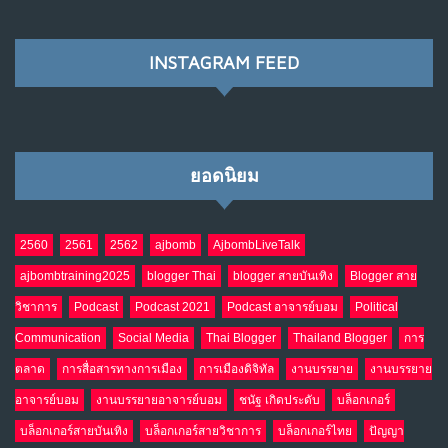
พ.ค. 28, 2026
NO COMMENTS
INSTAGRAM FEED
เมื่อโลกออนไลน์ กลายเป็น“ศาลเตี้ย”
8
พ.ค. 4, 2026
NO COMMENTS
ยอดนิยม
น้ำตาเรา .. เป็นกรดจริงหรือ??
9
เม.ย. 19, 2026
NO COMMENTS
2560
2561
2562
ajbomb
AjbombLiveTalk
ajbombtraining2025
blogger Thai
blogger สายบันเทิง
Blogger สาย
อินโดนีเซีย กับเกมอำนาจที่มองไม่เห็น
10
วิชาการ
Podcast
Podcast 2021
Podcast อาจารย์บอม
Political
เม.ย. 19, 2026
NO COMMENTS
Communication
Social Media
Thai Blogger
Thailand Blogger
การ
ตลาด
การสื่อสารทางการเมือง
การเมืองดิจิทัล
งานบรรยาย
งานบรรยาย
อาจารย์บอม
งานบรรยายอาจารย์บอม
ชนัฐ เกิดประดับ
บล็อกเกอร์
บล็อกเกอร์สายบันเทิง
บล็อกเกอร์สายวิชาการ
บล็อกเกอร์ไทย
ปัญญา