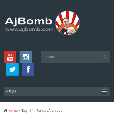
Home
/ Tag: รีวิว FandayArchives