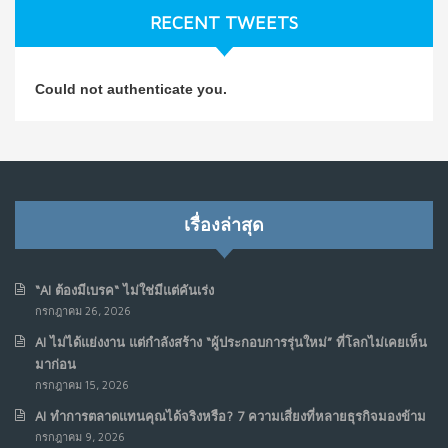
ก.ค. 9, 2026
RECENT TWEETS
NO COMMENTS
วิธีซ่อมชีวิตพัง ๆ ให้กลับมาปังใน 1 วัน: บทเรียนจาก Dan
4
Could not authenticate you.
Koe ในแบบอาจารย์บอม
ก.ค. 9, 2026
NO COMMENTS
เมื่อการประท้วงไม่ได้อยู่แค่บนท้องถนน : การแฮ็กเว็บไซต์
5
รัฐอาจเป็นจุดเริ่มต้นของ “ขบวนการประท้วงดิจิทัล” ครั้งใหม่
เรื่องล่าสุด
ในฟิลิปปินส์
มิ.ย. 16, 2026
NO COMMENTS
“AI ต้องมีเบรค“ ไม่ใช่มีแต่คันเร่ง
กรกฎาคม 26, 2026
เมื่อเจ้าของร้านเล็กๆ กลายเป็น “ครีเอเตอร์”
6
AI ไม่ได้แย่งงาน แต่กำลังสร้าง “ผู้ประกอบการรุ่นใหม่” ที่โลกไม่เคยเห็น
มิ.ย. 12, 2026
มาก่อน
NO COMMENTS
กรกฎาคม 15, 2026
AI ทำการตลาดแทนคุณได้จริงหรือ? 7 ความเสี่ยงที่หลายธุรกิจมองข้าม
เมื่อรัฐบาลเริ่มคิดแบบแพลตฟอร์ม : AI กำลังเปลี่ยนรัฐ
7
กรกฎาคม 9, 2026
ราชการไปตลอดกาล