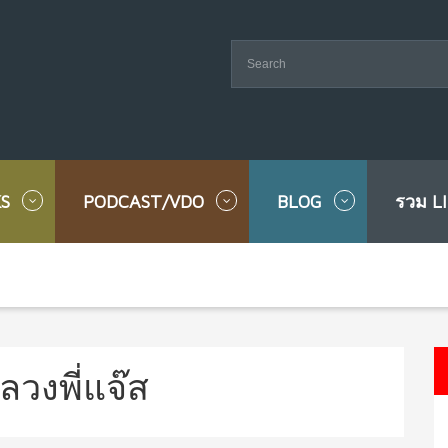
S
PODCAST/VDO
BLOG
รวม L
หลวงพี่แจ๊ส