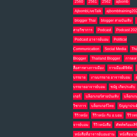
2560
2561
2562
ajbomb
AjbombLiveTalk
ajbombtraining20
blogger Thai
blogger สายบันเทิง
สายวิชาการ
Podcast
Podcast 20
Podcast อาจารย์บอม
Political
Communication
Social Media
Tha
Blogger
Thailand Blogger
การตล
สื่อสารทางการเมือง
การเมืองดิจิทัล
บรรยาย
งานบรรยาย อาจารย์บอม
บรรยายอาจารย์บอม
ชนัฐ เกิดประดับ
เกอร์
บล็อกเกอร์สายบันเทิง
บล็อกเก
วิชาการ
บล็อกเกอร์ไทย
ปัญญาประด
รีวิวหนัง
รีวิวหนัง กับ อ.บอม
รีวิวห
จารย์บอม
รีวิวหนังสือ
ศัพท์พร้อมเสิ
หนังสือที่อาจารย์บอมอ่าน
หนังสือน่า