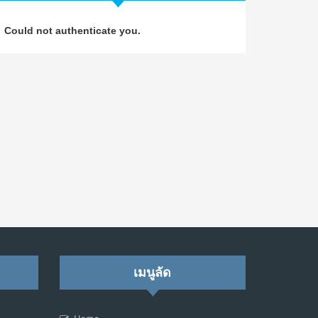
วิธีซ่อมชีวิตพัง ๆ ให้กลับมาปังใน 1 วัน: บทเรียน
4
Could not authenticate you.
จาก Dan Koe ในแบบอาจารย์บอม
ก.ค. 9, 2026
NO COMMENTS
เมื่อการประท้วงไม่ได้อยู่แค่บนท้องถนน : การ
5
แฮ็กเว็บไซต์รัฐอาจเป็นจุดเริ่มต้นของ “ขบวนการ
ประท้วงดิจิทัล” ครั้งใหม่ในฟิลิปปินส์
มิ.ย. 16, 2026
NO COMMENTS
เมื่อเจ้าของร้านเล็กๆ กลายเป็น “ครีเอเตอร์”
6
มิ.ย. 12, 2026
NO COMMENTS
เมื่อรัฐบาลเริ่มคิดแบบแพลตฟอร์ม : AI กำลัง
เมนูลัด
7
เปลี่ยนรัฐราชการไปตลอดกาล
พ.ค. 28, 2026
NO COMMENTS