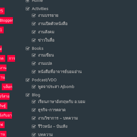
Home
Activities
25
เมื่อโลกออนไลน์ กลายเป็น“ศาลเตี้ย”
งานบรรยาย
8
Blogger
งานเปิดตัวหนังสือ
พ.ค. 4, 2026
NO COMMENTS
21
งานสังคม
ข่าวในสื่อ
น้ำตาเรา .. เป็นกรดจริงหรือ??
9
Books
i
เม.ย. 19, 2026
งานเขียน
าด
การ
NO COMMENTS
งานแปล
งาน
หนังสือที่อาจารย์บอมอ่าน
อินโดนีเซีย กับเกมอำนาจที่มองไม่เห็น
10
งาน
Podcast/VDO
เม.ย. 19, 2026
พูดจาประสา Ajbomb
บล็อก
NO COMMENTS
Blog
อร์สาย
เรียนภาษาอังกฤษกับ อ.บอม
ิษฐ์
ธุรกิจ-การตลาด
นังกับอา
งานวิชาการ – บทความ
ร์ฟ
รีวิวหนัง – บันเทิง
อ่าน
บทความ