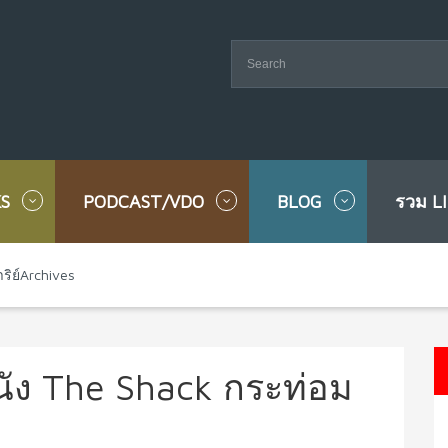
S
PODCAST/VDO
BLOG
รวม L
ริย์Archives
หนัง The Shack กระท่อม