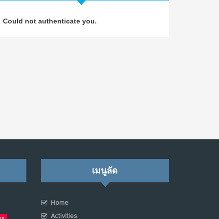
วิธีซ่อมชีวิตพัง ๆ ให้กลับมาปังใน 1 วัน: บทเรียน
4
Could not authenticate you.
จาก Dan Koe ในแบบอาจารย์บอม
ก.ค. 9, 2026
NO COMMENTS
เมื่อการประท้วงไม่ได้อยู่แค่บนท้องถนน : การ
5
แฮ็กเว็บไซต์รัฐอาจเป็นจุดเริ่มต้นของ “ขบวนการ
ประท้วงดิจิทัล” ครั้งใหม่ในฟิลิปปินส์
มิ.ย. 16, 2026
NO COMMENTS
เมื่อเจ้าของร้านเล็กๆ กลายเป็น “ครีเอเตอร์”
6
มิ.ย. 12, 2026
NO COMMENTS
เมนูลัด
เมื่อรัฐบาลเริ่มคิดแบบแพลตฟอร์ม : AI กำลัง
7
เปลี่ยนรัฐราชการไปตลอดกาล
Home
พ.ค. 28, 2026
Activities
NO COMMENTS