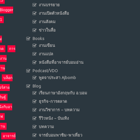
25
งานบรรยาย
Blogger
งานเปิดตัวหนังสือ
เมื่อโลกออนไลน์ กลายเป็น“ศาลเตี้ย”
8
21
งานสังคม
พ.ค. 4, 2026
NO COMMENTS
ข่าวในสื่อ
Books
i
น้ำตาเรา .. เป็นกรดจริงหรือ??
งานเขียน
9
าด
การ
งานแปล
เม.ย. 19, 2026
งาน
NO COMMENTS
หนังสือที่อาจารย์บอมอ่าน
งาน
Podcast/VDO
อินโดนีเซีย กับเกมอำนาจที่มองไม่เห็น
พูดจาประสา Ajbomb
10
บล็อก
เม.ย. 19, 2026
Blog
อร์สาย
NO COMMENTS
เรียนภาษาอังกฤษกับ อ.บอม
ิษฐ์
ธุรกิจ-การตลาด
นังกับอา
งานวิชาการ – บทความ
ร์ฟ
รีวิวหนัง – บันเทิง
อ่าน
บทความ
จารย์บอมพาชิม-พาเที่ยว
อาจารย์