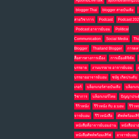
AjbombLiveTalk
ajbombtraining20
blogger Thai
blogger สายบันเทิง
สายวิชาการ
Podcast
Podcast 20
Podcast อาจารย์บอม
Political
Communication
Social Media
Tha
Blogger
Thailand Blogger
การตล
สื่อสารทางการเมือง
การเมืองดิจิทัล
บรรยาย
งานบรรยาย อาจารย์บอม
บรรยายอาจารย์บอม
ชนัฐ เกิดประดับ
เกอร์
บล็อกเกอร์สายบันเทิง
บล็อกเก
วิชาการ
บล็อกเกอร์ไทย
ปัญญาประด
รีวิวหนัง
รีวิวหนัง กับ อ.บอม
รีวิวห
จารย์บอม
รีวิวหนังสือ
ศัพท์พร้อมเสิ
หนังสือที่อาจารย์บอมอ่าน
หนังสือน่า
หนังสือศัพท์พร้อมเสิร์ฟ
อาจารย์บอม