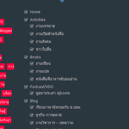
Home
เมื่อโลกออนไลน์ กลายเป็น“ศาลเตี้ย”
8
Activities
25
พ.ค. 4, 2026
งานบรรยาย
NO COMMENTS
Blogger
งานเปิดตัวหนังสือ
21
งานสังคม
น้ำตาเรา .. เป็นกรดจริงหรือ??
9
ข่าวในสื่อ
เม.ย. 19, 2026
NO COMMENTS
Books
i
งานเขียน
าด
การ
อินโดนีเซีย กับเกมอำนาจที่มองไม่เห็น
งานแปล
10
งาน
เม.ย. 19, 2026
หนังสือที่อาจารย์บอมอ่าน
NO COMMENTS
งาน
Podcast/VDO
พูดจาประสา Ajbomb
บล็อก
Blog
อร์สาย
เรียนภาษาอังกฤษกับ อ.บอม
ิษฐ์
ธุรกิจ-การตลาด
นังกับอา
งานวิชาการ – บทความ
ร์ฟ