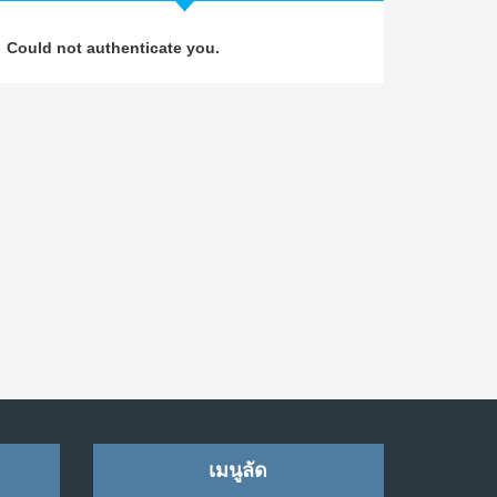
วิธีซ่อมชีวิตพัง ๆ ให้กลับมาปังใน 1 วัน: บทเรียน
4
Could not authenticate you.
จาก Dan Koe ในแบบอาจารย์บอม
ก.ค. 9, 2026
NO COMMENTS
เมื่อการประท้วงไม่ได้อยู่แค่บนท้องถนน : การ
5
แฮ็กเว็บไซต์รัฐอาจเป็นจุดเริ่มต้นของ “ขบวนการ
ประท้วงดิจิทัล” ครั้งใหม่ในฟิลิปปินส์
มิ.ย. 16, 2026
NO COMMENTS
เมื่อเจ้าของร้านเล็กๆ กลายเป็น “ครีเอเตอร์”
6
มิ.ย. 12, 2026
NO COMMENTS
เมื่อรัฐบาลเริ่มคิดแบบแพลตฟอร์ม : AI กำลัง
7
เปลี่ยนรัฐราชการไปตลอดกาล
เมนูลัด
พ.ค. 28, 2026
NO COMMENTS