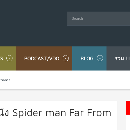
S
PODCAST/VDO
BLOG
รวม L
chives
หนัง Spider man Far From