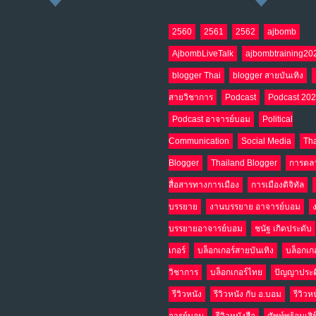
2560
2561
2562
ajbomb
AjbombLiveTalk
ajbombtraining20
blogger Thai
blogger สายบันเทิง
สายวิชาการ
Podcast
Podcast 20
Podcast อาจารย์บอม
Political
Communication
Social Media
Tha
Blogger
Thailand Blogger
การตล
สื่อสารทางการเมือง
การเมืองดิจิทัล
บรรยาย
งานบรรยาย อาจารย์บอม
บรรยายอาจารย์บอม
ชนัฐ เกิดประดับ
เกอร์
บล็อกเกอร์สายบันเทิง
บล็อกเก
วิชาการ
บล็อกเกอร์ไทย
ปัญญาประด
รีวิวหนัง
รีวิวหนัง กับ อ.บอม
รีวิวห
จารย์บอม
รีวิวหนังสือ
ศัพท์พร้อมเสิ