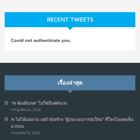
3
ธุรกิจมองข้าม
ก.ค. 9, 2026
RECENT TWEETS
NO COMMENTS
วิธีซ่อมชีวิตพัง ๆ ให้กลับมาปังใน 1 วัน: บทเรียนจาก Dan
4
Could not authenticate you.
Koe ในแบบอาจารย์บอม
ก.ค. 9, 2026
NO COMMENTS
เมื่อการประท้วงไม่ได้อยู่แค่บนท้องถนน : การแฮ็กเว็บไซต์
5
รัฐอาจเป็นจุดเริ่มต้นของ “ขบวนการประท้วงดิจิทัล” ครั้งใหม่
เรื่องล่าสุด
ในฟิลิปปินส์
มิ.ย. 16, 2026
NO COMMENTS
“AI ต้องมีเบรค“ ไม่ใช่มีแต่คันเร่ง
กรกฎาคม 26, 2026
เมื่อเจ้าของร้านเล็กๆ กลายเป็น “ครีเอเตอร์”
6
AI ไม่ได้แย่งงาน แต่กำลังสร้าง “ผู้ประกอบการรุ่นใหม่” ที่โลกไม่เคยเห็น
มิ.ย. 12, 2026
มาก่อน
NO COMMENTS
กรกฎาคม 15, 2026