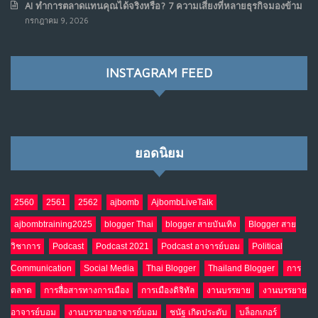
AI ทำการตลาดแทนคุณได้จริงหรือ? 7 ความเสี่ยงที่หลายธุรกิจมองข้าม
เมื่อรัฐบาลเริ่มคิดแบบแพลตฟอร์ม : AI กำลังเปลี่ยนรัฐ
7
กรกฎาคม 9, 2026
ราชการไปตลอดกาล
พ.ค. 28, 2026
NO COMMENTS
INSTAGRAM FEED
เมื่อโลกออนไลน์ กลายเป็น“ศาลเตี้ย”
8
พ.ค. 4, 2026
NO COMMENTS
ยอดนิยม
น้ำตาเรา .. เป็นกรดจริงหรือ??
9
เม.ย. 19, 2026
NO COMMENTS
2560
2561
2562
ajbomb
AjbombLiveTalk
ajbombtraining2025
blogger Thai
blogger สายบันเทิง
Blogger สาย
อินโดนีเซีย กับเกมอำนาจที่มองไม่เห็น
10
วิชาการ
Podcast
Podcast 2021
Podcast อาจารย์บอม
Political
เม.ย. 19, 2026
NO COMMENTS
Communication
Social Media
Thai Blogger
Thailand Blogger
การ
ตลาด
การสื่อสารทางการเมือง
การเมืองดิจิทัล
งานบรรยาย
งานบรรยาย
อาจารย์บอม
งานบรรยายอาจารย์บอม
ชนัฐ เกิดประดับ
บล็อกเกอร์