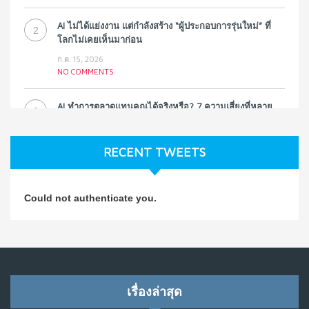
AI ไม่ได้แย่งงาน แต่กำลังสร้าง “ผู้ประกอบการรุ่นใหม่” ที่
2
โลกไม่เคยเห็นมาก่อน
ก.ค. 15, 2026
NO COMMENTS
AI ทำการตลาดแทนคุณได้จริงหรือ? 7 ความเสี่ยงที่หลาย
3
ธุรกิจมองข้าม
ก.ค. 9, 2026
RECENT TWEETS
NO COMMENTS
วิธีซ่อมชีวิตพัง ๆ ให้กลับมาปังใน 1 วัน: บทเรียนจาก Dan
4
Could not authenticate you.
Koe ในแบบอาจารย์บอม
ก.ค. 9, 2026
NO COMMENTS
เมื่อการประท้วงไม่ได้อยู่แค่บนท้องถนน : การแฮ็กเว็บไซต์
5
รัฐอาจเป็นจุดเริ่มต้นของ “ขบวนการประท้วงดิจิทัล” ครั้งใหม่
เรื่องล่าสุด
ในฟิลิปปินส์