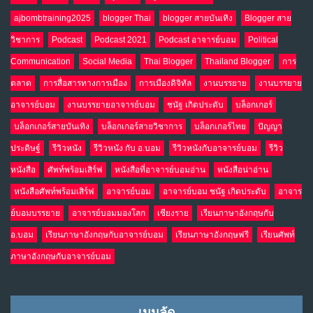
ajbombtraining2025
blogger Thai
blogger สายบันเทิง
Blogger สาย
อินโดนีเซีย กับเกมอำนาจที่มองไม่เห็น
10
วิชาการ
Podcast
Podcast 2021
Podcast อาจารย์บอม
Political
เม.ย. 19, 2026
NO COMMENTS
Communication
Social Media
Thai Blogger
Thailand Blogger
การ
ตลาด
การสื่อสารทางการเมือง
การเมืองดิจิทัล
งานบรรยาย
งานบรรยาย
อาจารย์บอม
งานบรรยายอาจารย์บอม
ชนัฐ เกิดประดับ
บล็อกเกอร์
บล็อกเกอร์สายบันเทิง
บล็อกเกอร์สายวิชาการ
บล็อกเกอร์ไทย
ปัญญา
ประดิษฐ์
รีวิวหนัง
รีวิวหนัง กับ อ.บอม
รีวิวหนังกับอาจารย์บอม
รีวิว
หนังสือ
ศัพท์พร้อมเสิร์ฟ
หนังสือที่อาจารย์บอมอ่าน
หนังสือน่าอ่าน
หนังสือศัพท์พร้อมเสิร์ฟ
อาจารย์บอม
อาจารย์บอม ชนัฐ เกิดประดับ
อาจาร
ย์บอมบรรยาย
อาจารย์บอมมองโลก
เชียงราย
เรียนภาษาอังกฤษกับ
อ.บอม
เรียนภาษาอังกฤษกับอาจารย์บอม
เรียนภาษาอังกฤษฟรี
เรียนศัพท์
ภาษาอังกฤษกับอาจารย์บอม
เมนูลัด