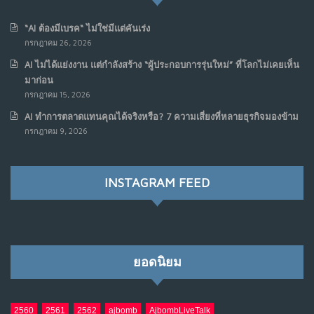
มิ.ย. 16, 2026
NO COMMENTS
“AI ต้องมีเบรค“ ไม่ใช่มีแต่คันเร่ง
กรกฎาคม 26, 2026
เมื่อเจ้าของร้านเล็กๆ กลายเป็น “ครีเอเตอร์”
6
AI ไม่ได้แย่งงาน แต่กำลังสร้าง “ผู้ประกอบการรุ่นใหม่” ที่โลกไม่เคยเห็น
มิ.ย. 12, 2026
มาก่อน
NO COMMENTS
กรกฎาคม 15, 2026
AI ทำการตลาดแทนคุณได้จริงหรือ? 7 ความเสี่ยงที่หลายธุรกิจมองข้าม
เมื่อรัฐบาลเริ่มคิดแบบแพลตฟอร์ม : AI กำลังเปลี่ยนรัฐ
7
กรกฎาคม 9, 2026
ราชการไปตลอดกาล
พ.ค. 28, 2026
NO COMMENTS
INSTAGRAM FEED
เมื่อโลกออนไลน์ กลายเป็น“ศาลเตี้ย”
8
พ.ค. 4, 2026
NO COMMENTS
ยอดนิยม
น้ำตาเรา .. เป็นกรดจริงหรือ??
9
เม.ย. 19, 2026
NO COMMENTS
2560
2561
2562
ajbomb
AjbombLiveTalk