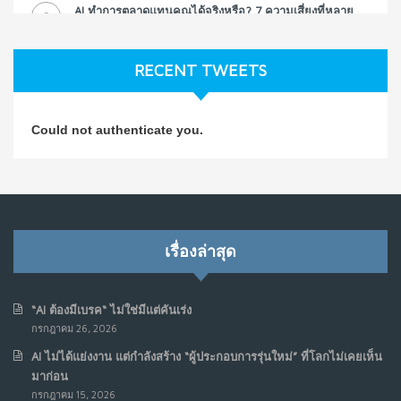
AI ทำการตลาดแทนคุณได้จริงหรือ? 7 ความเสี่ยงที่หลาย
3
ธุรกิจมองข้าม
ก.ค. 9, 2026
RECENT TWEETS
NO COMMENTS
วิธีซ่อมชีวิตพัง ๆ ให้กลับมาปังใน 1 วัน: บทเรียนจาก Dan
4
Could not authenticate you.
Koe ในแบบอาจารย์บอม
ก.ค. 9, 2026
NO COMMENTS
เมื่อการประท้วงไม่ได้อยู่แค่บนท้องถนน : การแฮ็กเว็บไซต์
5
รัฐอาจเป็นจุดเริ่มต้นของ “ขบวนการประท้วงดิจิทัล” ครั้งใหม่
เรื่องล่าสุด
ในฟิลิปปินส์
มิ.ย. 16, 2026
NO COMMENTS
“AI ต้องมีเบรค“ ไม่ใช่มีแต่คันเร่ง
กรกฎาคม 26, 2026
เมื่อเจ้าของร้านเล็กๆ กลายเป็น “ครีเอเตอร์”
6
AI ไม่ได้แย่งงาน แต่กำลังสร้าง “ผู้ประกอบการรุ่นใหม่” ที่โลกไม่เคยเห็น
มิ.ย. 12, 2026
มาก่อน
NO COMMENTS
กรกฎาคม 15, 2026