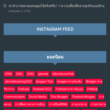
AI ทำการตลาดแทนคุณได้จริงหรือ? 7 ความเสี่ยงที่หลายธุรกิจมองข้าม
เมื่อรัฐบาลเริ่มคิดแบบแพลตฟอร์ม : AI กำลังเปลี่ยนรัฐ
7
กรกฎาคม 9, 2026
ราชการไปตลอดกาล
พ.ค. 28, 2026
NO COMMENTS
INSTAGRAM FEED
เมื่อโลกออนไลน์ กลายเป็น“ศาลเตี้ย”
8
พ.ค. 4, 2026
NO COMMENTS
ยอดนิยม
น้ำตาเรา .. เป็นกรดจริงหรือ??
9
เม.ย. 19, 2026
NO COMMENTS
2560
2561
2562
ajbomb
AjbombLiveTalk
ajbombtraining2025
blogger Thai
blogger สายบันเทิง
Blogger สาย
อินโดนีเซีย กับเกมอำนาจที่มองไม่เห็น
10
วิชาการ
Podcast
Podcast 2021
Podcast อาจารย์บอม
Political
เม.ย. 19, 2026
NO COMMENTS
Communication
Social Media
Thai Blogger
Thailand Blogger
การ
ตลาด
การสื่อสารทางการเมือง
การเมืองดิจิทัล
งานบรรยาย
งานบรรยาย