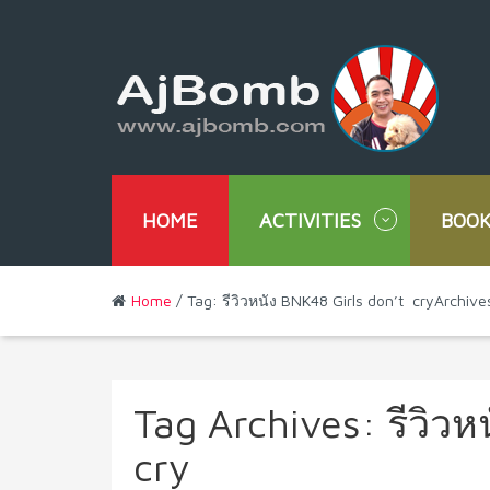
HOME
ACTIVITIES
BOOK
Home
/ Tag: รีวิวหนัง BNK48 Girls don’t cryArchive
Tag Archives:
รีวิว
cry