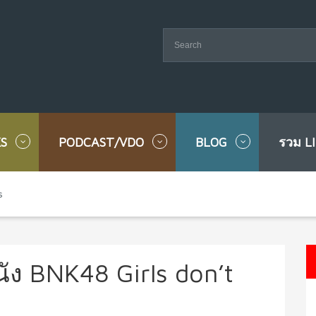
S
PODCAST/VDO
BLOG
รวม L
s
หนัง BNK48 Girls don’t