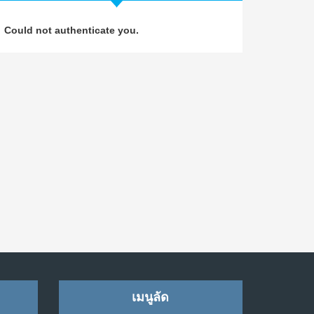
วิธีซ่อมชีวิตพัง ๆ ให้กลับมาปังใน 1 วัน: บทเรียน
4
Could not authenticate you.
จาก Dan Koe ในแบบอาจารย์บอม
ก.ค. 9, 2026
NO COMMENTS
เมื่อการประท้วงไม่ได้อยู่แค่บนท้องถนน : การ
5
แฮ็กเว็บไซต์รัฐอาจเป็นจุดเริ่มต้นของ “ขบวนการ
ประท้วงดิจิทัล” ครั้งใหม่ในฟิลิปปินส์
มิ.ย. 16, 2026
NO COMMENTS
เมื่อเจ้าของร้านเล็กๆ กลายเป็น “ครีเอเตอร์”
6
มิ.ย. 12, 2026
NO COMMENTS
เมื่อรัฐบาลเริ่มคิดแบบแพลตฟอร์ม : AI กำลัง
7
เปลี่ยนรัฐราชการไปตลอดกาล
เมนูลัด
พ.ค. 28, 2026
NO COMMENTS