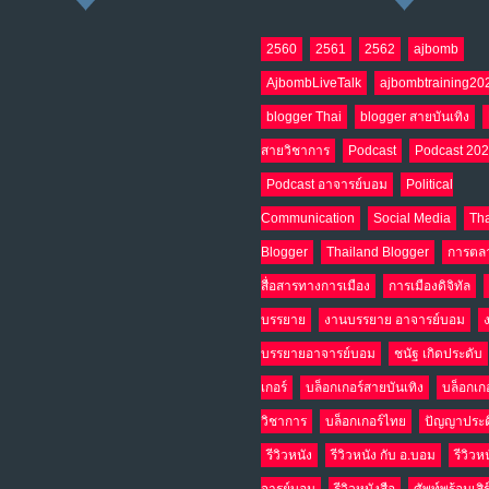
2560
2561
2562
ajbomb
AjbombLiveTalk
ajbombtraining20
blogger Thai
blogger สายบันเทิง
สายวิชาการ
Podcast
Podcast 20
Podcast อาจารย์บอม
Political
Communication
Social Media
Tha
Blogger
Thailand Blogger
การตล
สื่อสารทางการเมือง
การเมืองดิจิทัล
บรรยาย
งานบรรยาย อาจารย์บอม
บรรยายอาจารย์บอม
ชนัฐ เกิดประดับ
เกอร์
บล็อกเกอร์สายบันเทิง
บล็อกเก
วิชาการ
บล็อกเกอร์ไทย
ปัญญาประด
รีวิวหนัง
รีวิวหนัง กับ อ.บอม
รีวิวห
จารย์บอม
รีวิวหนังสือ
ศัพท์พร้อมเสิ