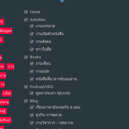
Home
เมื่อโลกออนไลน์ กลายเป็น“ศาลเตี้ย”
8
Activities
25
พ.ค. 4, 2026
งานบรรยาย
NO COMMENTS
Blogger
งานเปิดตัวหนังสือ
21
งานสังคม
น้ำตาเรา .. เป็นกรดจริงหรือ??
9
ข่าวในสื่อ
เม.ย. 19, 2026
NO COMMENTS
Books
i
งานเขียน
าด
การ
อินโดนีเซีย กับเกมอำนาจที่มองไม่เห็น
งานแปล
10
งาน
เม.ย. 19, 2026
หนังสือที่อาจารย์บอมอ่าน
NO COMMENTS
งาน
Podcast/VDO
พูดจาประสา Ajbomb
บล็อก
Blog
อร์สาย
เรียนภาษาอังกฤษกับ อ.บอม
ิษฐ์
ธุรกิจ-การตลาด
นังกับอา
งานวิชาการ – บทความ
ร์ฟ