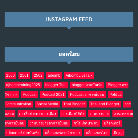
พ.ค. 28, 2026
NO COMMENTS
INSTAGRAM FEED
เมื่อโลกออนไลน์ กลายเป็น“ศาลเตี้ย”
8
พ.ค. 4, 2026
NO COMMENTS
ยอดนิยม
น้ำตาเรา .. เป็นกรดจริงหรือ??
9
เม.ย. 19, 2026
NO COMMENTS
2560
2561
2562
ajbomb
AjbombLiveTalk
ajbombtraining2025
blogger Thai
blogger สายบันเทิง
Blogger สาย
อินโดนีเซีย กับเกมอำนาจที่มองไม่เห็น
10
วิชาการ
Podcast
Podcast 2021
Podcast อาจารย์บอม
Political
เม.ย. 19, 2026
NO COMMENTS
Communication
Social Media
Thai Blogger
Thailand Blogger
การ
ตลาด
การสื่อสารทางการเมือง
การเมืองดิจิทัล
งานบรรยาย
งานบรรยาย
อาจารย์บอม
งานบรรยายอาจารย์บอม
ชนัฐ เกิดประดับ
บล็อกเกอร์
บล็อกเกอร์สายบันเทิง
บล็อกเกอร์สายวิชาการ
บล็อกเกอร์ไทย
ปัญญา