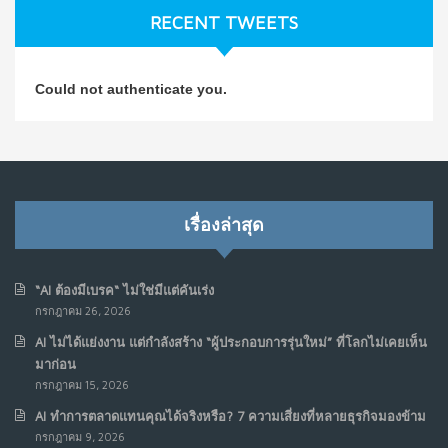
ก.ค. 9, 2026
RECENT TWEETS
NO COMMENTS
วิธีซ่อมชีวิตพัง ๆ ให้กลับมาปังใน 1 วัน: บทเรียนจาก Dan
4
Could not authenticate you.
Koe ในแบบอาจารย์บอม
ก.ค. 9, 2026
NO COMMENTS
เมื่อการประท้วงไม่ได้อยู่แค่บนท้องถนน : การแฮ็กเว็บไซต์
5
รัฐอาจเป็นจุดเริ่มต้นของ “ขบวนการประท้วงดิจิทัล” ครั้งใหม่
เรื่องล่าสุด
ในฟิลิปปินส์
มิ.ย. 16, 2026
NO COMMENTS
“AI ต้องมีเบรค“ ไม่ใช่มีแต่คันเร่ง
กรกฎาคม 26, 2026
เมื่อเจ้าของร้านเล็กๆ กลายเป็น “ครีเอเตอร์”
6
AI ไม่ได้แย่งงาน แต่กำลังสร้าง “ผู้ประกอบการรุ่นใหม่” ที่โลกไม่เคยเห็น
มิ.ย. 12, 2026
มาก่อน
NO COMMENTS
กรกฎาคม 15, 2026
AI ทำการตลาดแทนคุณได้จริงหรือ? 7 ความเสี่ยงที่หลายธุรกิจมองข้าม
เมื่อรัฐบาลเริ่มคิดแบบแพลตฟอร์ม : AI กำลังเปลี่ยนรัฐ
7
กรกฎาคม 9, 2026
ราชการไปตลอดกาล