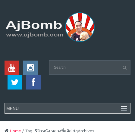
Home
/ Tag: รีวิวหนัง หลวงพี่แจ๊ส 4gArchives